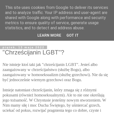
This site uses cookies from Google to deliver its services
Żyjąc wiarą w REALNYM
and to analyze traffic. Your IP address and user-agent are
shared with Google along with performance and security
świecie
metrics to ensure quality of service, generate usage
statistics, and to detect and address abuse.
Blog pastora Pawła Bartosika
LEARN MORE
GOT IT
piątek, 13 maja 2022
"Chrześcijanin LGBT"?
Nie istnieje ktoś taki jak "chrześcijanin LGBT". Jesteś albo
zaangażowany w chrześcijaństwo (służbę Bogu), albo
zaangażowany w homoseksualizm (służbę grzechowi). Nie da się
być jednocześnie wiernym grzechowi oraz Bogu.
Istnieje natomiast chrześcijanin, który zmaga się z różnymi
pokusami (również homoseksualnymi). Ale to nie one określają
jego tożsamość. W Chrystusie jesteśmy nowym stworzeniem. W
Nim mamy siłę i moc Ducha Świętego, by uśmiercać grzech,
uciekać od pokus, rozwijać pragnienia tego co dobre, czyste i