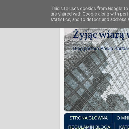
This site uses cookies from Google to d
are shared with Google along with perf
statistics, and to detect and address 
Żyjąc wiarą
Blog pastora Pawła Bartos
STRONA GŁÓWNA
O MN
REGULAMIN BLOGA
KAT