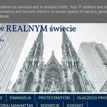
eliver its services and to analyze traffic. Your IP address and 
ormance and security metrics to ensure quality of service, gen
abuse.
 w REALNYM świecie
ika
IE
EWANGELIA
PROTESTANTYZM
DLACZEGO PRO
EDRA I MANHATTAN
WSPARCIE
KONTAKT