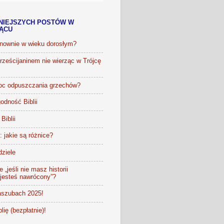
NIEJSZYCH POSTÓW W
IĄCU
onownie w wieku dorosłym?
ześcijaninem nie wierząc w Trójcę
oc odpuszczania grzechów?
odność Biblii
Biblii
t: jakie są różnice?
dziele
 „jeśli nie masz historii
 jesteś nawrócony”?
szubach 2025!
lię (bezpłatnie)!