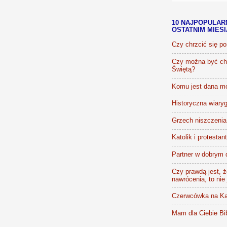
10 NAJPOPULAR
OSTATNIM MIES
Czy chrzcić się p
Czy można być chr
Świętą?
Komu jest dana m
Historyczna wiaryg
Grzech niszczenia 
Katolik i protestan
Partner w dobrym 
Czy prawdą jest, że
nawrócenia, to nie
Czerwcówka na Ka
Mam dla Ciebie Bib