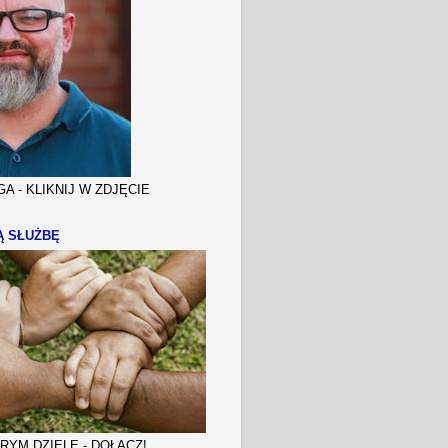
A - KLIKNIJ W ZDJĘCIE
Ą SŁUŻBĘ
YM DZIELE - DOŁĄCZ!