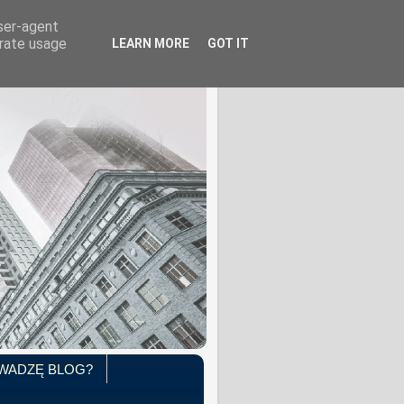
user-agent
erate usage
LEARN MORE
GOT IT
WADZĘ BLOG?