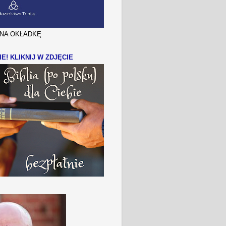
J NA OKŁADKĘ
IE! KLIKNIJ W ZDJĘCIE