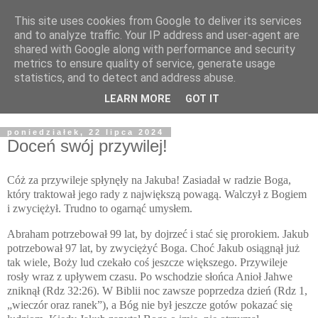
This site uses cookies from Google to deliver its services
Żyjąc wiarą w REALNYM
and to analyze traffic. Your IP address and user-agent are
shared with Google along with performance and security
świecie
metrics to ensure quality of service, generate usage
statistics, and to detect and address abuse.
Blog pastora Pawła Bartosika
LEARN MORE
GOT IT
poniedziałek, 22 lipca 2024
Doceń swój przywilej!
Cóż za przywileje spłynęły na Jakuba! Zasiadał w radzie Boga,
który traktował jego rady z największą powagą. Walczył z Bogiem
i zwyciężył. Trudno to ogarnąć umysłem.
Abraham potrzebował 99 lat, by dojrzeć i stać się prorokiem. Jakub
potrzebował 97 lat, by zwyciężyć Boga. Choć Jakub osiągnął już
tak wiele, Boży lud czekało coś jeszcze większego. Przywileje
rosły wraz z upływem czasu. Po wschodzie słońca Anioł Jahwe
zniknął (Rdz 32:26). W Biblii noc zawsze poprzedza dzień (Rdz 1,
„wieczór oraz ranek”), a Bóg nie był jeszcze gotów pokazać się