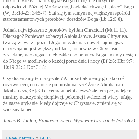
ludziom. Kiedy Jakub zapytał Boga o imię, nie otrzymał
odpowiedzi. Później Mojżesz mógł oglądać chwałę i „plecy” Boga
(Wj 33:18-23; 34:5-7). Stał się tym samym największym spośród
starotestamentowych proroków, doradców Boga (Lb 12:6-8).
Jednak największym z proroków był Jan Chrzciciel (Mt 11:11).
Dlaczego? Ponieważ zobaczył Anioła Jahwe, Jezusa Chrystusa,
twarzą w twarz i poznał Jego imię. Jednak nawet najmniejszy
chrześcijanin jest większy od Jana, ponieważ w Chrystusie
zasiadamy w okręgach niebieskich po prawicy Boga i mamy dostęp
do Niego w modlitwie o każdej porze dnia i nocy (Ef 2:6; Hbr 9:7;
10:19-22; 2 Kor 3:18).
Czy doceniamy ten przywilej? A może traktujemy go jako coś
oczywistego, co nam się po prostu należy? Życie Abrahama i
Jakuba uczy, że jeśli chcemy w pełni cieszyć się tym przywilejem,
musimy nauczyć się cierpliwej, pokornej i walecznej wiary, ufając,
że nasze utykanie, kiedy dojrzeje w Chrystusie, zmieni się w
wieczny taniec.
James B. Jordan, Pradawni święci, Wydawnictwo Trinity (wkrótce)
Paweł Bartosik
o
14:03