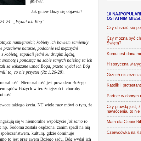
gniewu
.
Jak gniew Boży się objawia?
10 NAJPOPULAR
OSTATNIM MIES
 24-24:
„Wydał ich Bóg”.
Czy chrzcić się p
Czy można być chr
otnych namiętności; kobiety ich bowiem zamieniły
Świętą?
 przeciwne naturze, podobnie też mężczyźni
Komu jest dana m
z kobietą, zapałali jedni ku drugim żądzą,
c sromotę i ponosząc na sobie samych należną za ich
Historyczna wiaryg
żali za wskazane uznać Boga, przeto wydał ich Bóg
ili to, co nie przystoi (Rz 1:26-28).
Grzech niszczenia 
moralność. Niemoralność jest powodem Bożego
Katolik i protestan
odem sądów Bożych w teraźniejszości: choroby
motność…
Partner w dobrym 
ą owoce takiego życia. NT wiele razy mówi o tym, że
Czy prawdą jest, że
nawrócenia, to nie
angażują się w niemoralne współżycie
już samo to
Mam dla Ciebie Bib
o np. Sodoma została osądzona, zanim spadł na nią
Czerwcówka na Ka
społeczeństwem, kulturą, gdzie dominuje
 samo to jest przejawem Bożego sądu. Bóg wydał ich