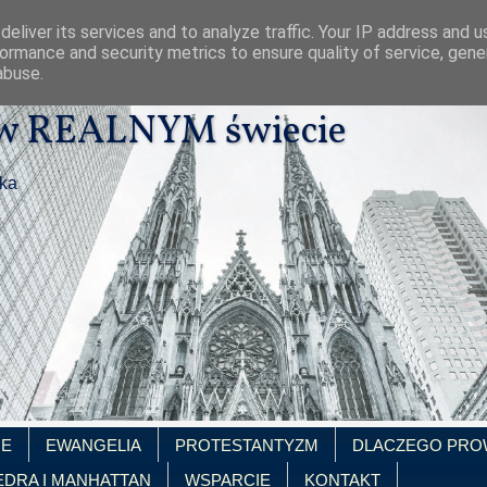
eliver its services and to analyze traffic. Your IP address and 
ormance and security metrics to ensure quality of service, gen
abuse.
 w REALNYM świecie
ika
IE
EWANGELIA
PROTESTANTYZM
DLACZEGO PRO
EDRA I MANHATTAN
WSPARCIE
KONTAKT