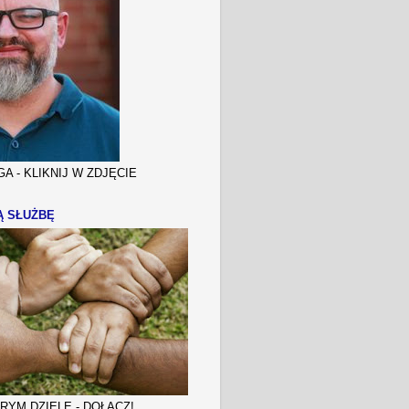
A - KLIKNIJ W ZDJĘCIE
Ą SŁUŻBĘ
YM DZIELE - DOŁĄCZ!