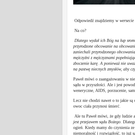
Odpowiedź znajdziemy w
wersecie
Na co?
Dlatego wydał ich Bóg na łup srom
przyrodzone obcowanie na obcowanie
zaniechali przyrodzonego obcowania 
mężczyźni z mężczyznami popełniają
zboczenie karę. A ponieważ nie uwa
na pastwę niecnych zmysłów, aby czyn
Paweł mówi o zaangażowaniu w nie
sądu w przyszłości. Ale i jest pow
weneryczne, AIDS, porzucenie, sa
Lecz nie chodzi nawet o to jakie s
owoc ciała przynosi śmierć.
Ale tu Paweł mówi, że gdy ludzie 
jest przejawem sądu Bożego
. Dlateg
ogień. Kiedy mamy do czynienia ze 
niemoralność i rozwiązłość, to już