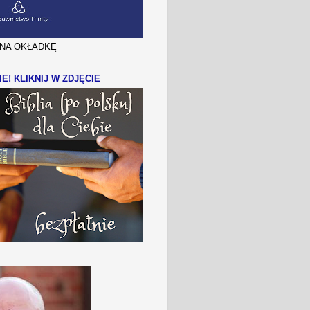
J NA OKŁADKĘ
IE! KLIKNIJ W ZDJĘCIE