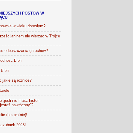
NIEJSZYCH POSTÓW W
IĄCU
onownie w wieku dorosłym?
ześcijaninem nie wierząc w Trójcę
oc odpuszczania grzechów?
odność Biblii
Biblii
t: jakie są różnice?
dziele
 „jeśli nie masz historii
 jesteś nawrócony”?
lię (bezpłatnie)!
szubach 2025!