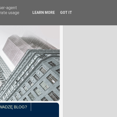
user-agent
erate usage
LEARN MORE
GOT IT
WADZĘ BLOG?