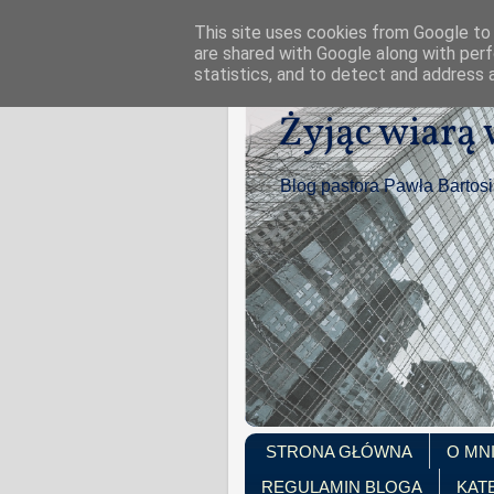
This site uses cookies from Google to d
are shared with Google along with perf
statistics, and to detect and address 
Żyjąc wiarą
Blog pastora Pawła Bartos
STRONA GŁÓWNA
O MN
REGULAMIN BLOGA
KAT