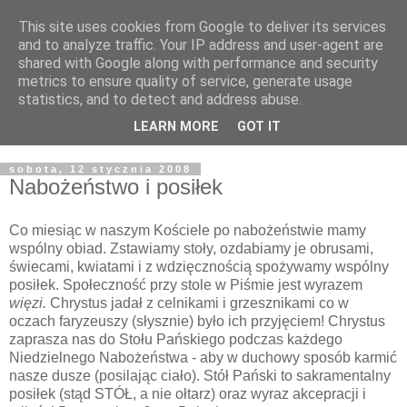
This site uses cookies from Google to deliver its services
Żyjąc wiarą w REALNYM
and to analyze traffic. Your IP address and user-agent are
shared with Google along with performance and security
świecie
metrics to ensure quality of service, generate usage
statistics, and to detect and address abuse.
Blog pastora Pawła Bartosika
LEARN MORE
GOT IT
sobota, 12 stycznia 2008
Nabożeństwo i posiłek
Co miesiąc w naszym Kościele po nabożeństwie mamy
wspólny obiad. Zstawiamy stoły, ozdabiamy je obrusami,
świecami, kwiatami i z wdzięcznością spożywamy wspólny
posiłek. Społeczność przy stole w Piśmie jest wyrazem
więzi.
Chrystus jadał z celnikami i grzesznikami co w
oczach faryzeuszy (słysznie) było ich przyjęciem! Chrystus
zaprasza nas do Stołu Pańskiego podczas każdego
Niedzielnego Nabożeństwa - aby w duchowy sposób karmić
nasze dusze (posilając ciało). Stół Pański to sakramentalny
posiłek (stąd STÓŁ, a nie ołtarz) oraz wyraz akcepracji i