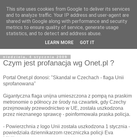
This site uses cookies from Google to deliver its services
Żyjąc wiarą w REALNYM
and to analyze traffic. Your IP address and user-agent are
shared with Google along with performance and security
świecie
metrics to ensure quality of service, generate usage
statistics, and to detect and address abuse.
Blog pastora Pawła Bartosika
LEARN MORE
GOT IT
niedziela, 4 stycznia 2009
Czym jest profanacja wg Onet.pl ?
Portal Onet.pl donosi: "Skandal w Czechach - flaga Unii
sprofanowana"
Gigantyczna flaga unijna umieszczona z pompą na praskim
metronomie o północy ze środy na czwartek, gdy Czechy
przejmowały przewodnictwo w UE, została uszkodzona
przez nieznanego sprawcę - poinformowała praska policja.
- Powierzchnia z logo Unii została uszkodzona 1 stycznia -
powiedziała dziennikarzom rzeczniczka policji Eva