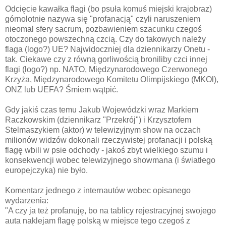
Odcięcie kawałka flagi (bo psuła komuś miejski krajobraz)
górnolotnie nazywa się "profanacją" czyli naruszeniem
nieomal sfery sacrum, pozbawieniem szacunku czegoś
otoczonego powszechną czcią. Czy do takowych należy
flaga (logo?) UE? Najwidoczniej dla dziennikarzy Onetu -
tak. Ciekawe czy z równą gorliwością broniliby czci innej
flagi (logo?) np. NATO, Międzynarodowego Czerwonego
Krzyża, Międzynarodowego Komitetu Olimpijskiego (MKOl),
ONZ lub UEFA? Śmiem wątpić.
Gdy jakiś czas temu Jakub Wojewódzki wraz Markiem
Raczkowskim (dziennikarz "Przekrój") i Krzysztofem
Stelmaszykiem (aktor) w telewizyjnym show na oczach
milionów widzów dokonali rzeczywistej profanacji i polską
flagę wbili w psie odchody - jakoś zbyt wielkiego szumu i
konsekwencji wobec telewizyjnego showmana (i światłego
europejczyka) nie było.
Komentarz jednego z internautów wobec opisanego
wydarzenia:
"A czy ja też profanuję, bo na tablicy rejestracyjnej swojego
auta naklejam flagę polską w miejsce tego czegoś z