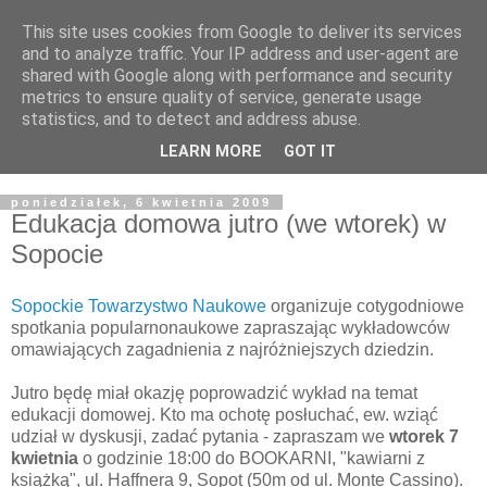
This site uses cookies from Google to deliver its services
Żyjąc wiarą w REALNYM
and to analyze traffic. Your IP address and user-agent are
shared with Google along with performance and security
świecie
metrics to ensure quality of service, generate usage
statistics, and to detect and address abuse.
Blog pastora Pawła Bartosika
LEARN MORE
GOT IT
poniedziałek, 6 kwietnia 2009
Edukacja domowa jutro (we wtorek) w
Sopocie
Sopockie Towarzystwo Naukowe
organizuje cotygodniowe
spotkania popularnonaukowe zapraszając wykładowców
omawiających zagadnienia z najróżniejszych dziedzin.
Jutro będę miał okazję poprowadzić wykład na temat
edukacji domowej. Kto ma ochotę posłuchać, ew. wziąć
udział w dyskusji, zadać pytania - zapraszam we
wtorek 7
kwietnia
o godzinie 18:00 do BOOKARNI, "kawiarni z
książką", ul. Haffnera 9, Sopot (50m od ul. Monte Cassino).