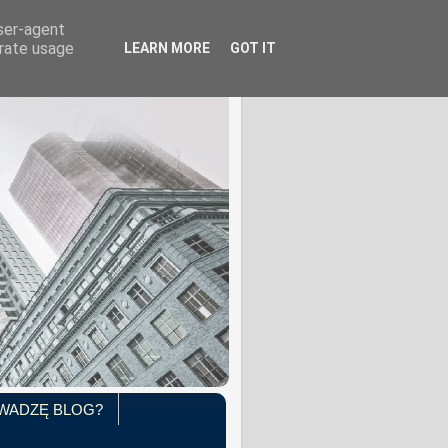
user-agent
erate usage
LEARN MORE
GOT IT
WADZĘ BLOG?