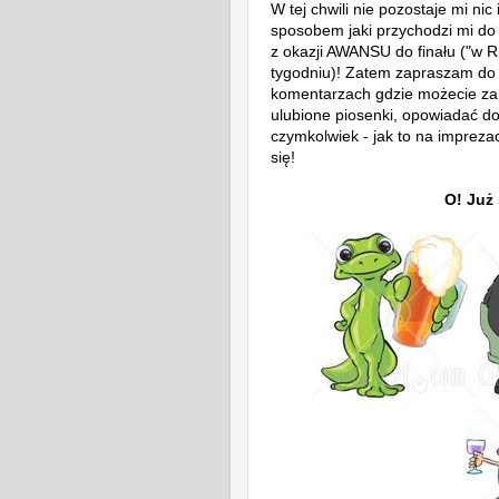
W tej chwili nie pozostaje mi n
sposobem jaki przychodzi mi do 
z okazji AWANSU do finału ("w 
tygodniu)! Zatem zapraszam do 
komentarzach gdzie możecie zam
ulubione piosenki, opowiadać d
czymkolwiek - jak to na imprezac
się!
O! Już 