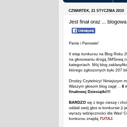
CZWARTEK, 21 STYCZNIA 2010
Jest finał oraz ... blogowa
Panie i Panowie!
II etap konkursu na Blog Roku 
na głosowaniu drogą SMSową na 
kategoriach. Mój blog zaklasyfi
którego zgłoszonych było 207 b
Drodzy Czytelnicy! Niniejszym 
Waszym głosom blog zajął ...
6 
finałowej Dziesiątki!!!
BARDZO
się z tego cieszę i ch
oddali swój głos w konkursie (i j
wyrazy wdzięczności dla Was! Co
konkursu znajdą
TUTAJ.