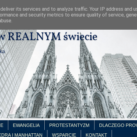
eliver its services and to analyze traffic. Your IP address and 
ormance and security metrics to ensure quality of service, gen
abuse.
 w REALNYM świecie
ika
IE
EWANGELIA
PROTESTANTYZM
DLACZEGO PRO
EDRA I MANHATTAN
WSPARCIE
KONTAKT