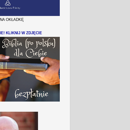
J NA OKŁADKĘ
IE! KLIKNIJ W ZDJĘCIE