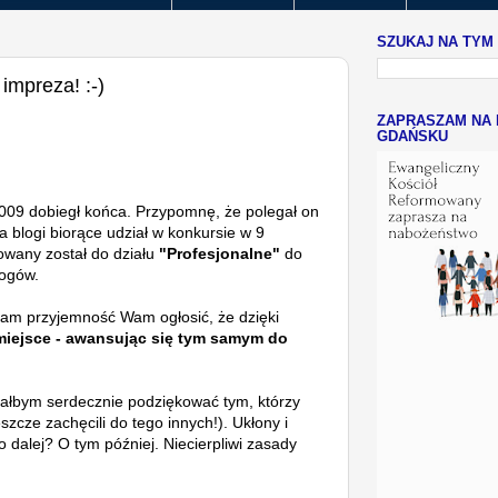
SZUKAJ NA TYM
 impreza! :-)
ZAPRASZAM NA 
GDAŃSKU
2009 dobiegł końca. Przypomnę, że polegał on
blogi biorące udział w konkursie w 9
kowany został do działu
"Profesjonalne"
do
logów.
mam przyjemność Wam ogłosić, że dzięki
miejsce - awansując się tym samym do
ciałbym serdecznie podziękować tym, którzy
eszcze zachęcili do tego innych!). Ukłony i
 dalej? O tym później. Niecierpliwi zasady