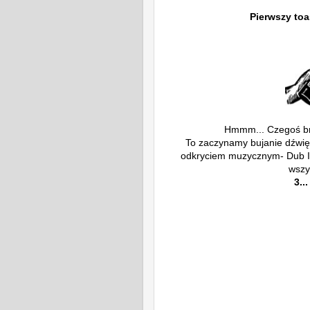
Pierwszy to
Hmmm... Czegoś bra
To zaczynamy bujanie dźwię
odkryciem muzycznym- Dub Inc
wszy
3...