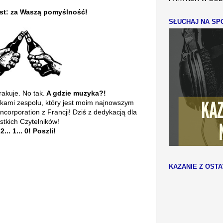
ast: za Waszą pomyślność!
SŁUCHAJ NA SPO
kuje. No tak.
A gdzie muzyka?!
kami zespołu, który jest moim najnowszym
orporation z Francji! Dziś z dedykacją dla
stkich Czytelników!
 2... 1... 0! Poszli!
KAZANIE Z OSTA