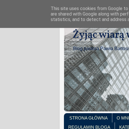
This site uses cookies from Google to d
are shared with Google along with perf
statistics, and to detect and address 
Żyjąc wiarą
Blog pastora Pawła Bartos
STRONA GŁÓWNA
O MN
REGULAMIN BLOGA
KAT