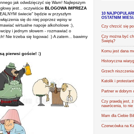
ic innego jak odwdzięczyć się Wam! Najlepszym
głowy jest... oczywiście
BLOGOWA IMPREZA
REALNYM świecie" będzie w przyszłym
10 NAJPOPULAR
OSTATNIM MIES
włączenia się do niej poprzez wpisy w
awiać wirtualne napoje alkoholowe :),
Czy chrzcić się p
owcipy i jednym słowem - rozmawiać o
h! Nie trzeba się logować :) A zatem... bawimy
Czy można być chr
Świętą?
Komu jest dana m
są pierwsi goście! :)
Historyczna wiaryg
Grzech niszczenia 
Katolik i protestan
Partner w dobrym 
Czy prawdą jest, że
nawrócenia, to nie
Mam dla Ciebie Bib
Czerwcówka na Ka