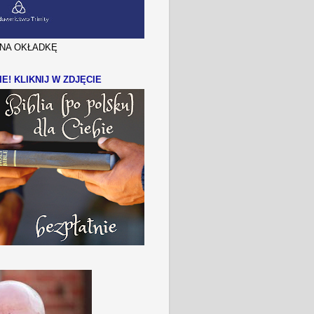
J NA OKŁADKĘ
IE! KLIKNIJ W ZDJĘCIE