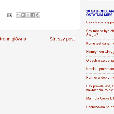
10 NAJPOPULAR
OSTATNIM MIES
Czy chrzcić się p
Czy można być chr
Świętą?
trona główna
Starszy post
Komu jest dana m
Historyczna wiaryg
Grzech niszczenia 
Katolik i protestan
Partner w dobrym 
Czy prawdą jest, że
nawrócenia, to nie
Mam dla Ciebie Bib
Czerwcówka na Ka