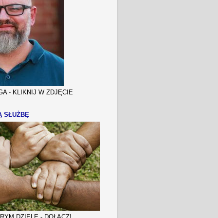
A - KLIKNIJ W ZDJĘCIE
Ą SŁUŻBĘ
YM DZIELE - DOŁĄCZ!