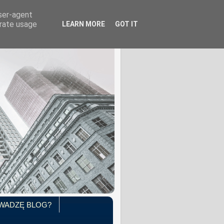
user-agent
erate usage
LEARN MORE
GOT IT
WADZĘ BLOG?