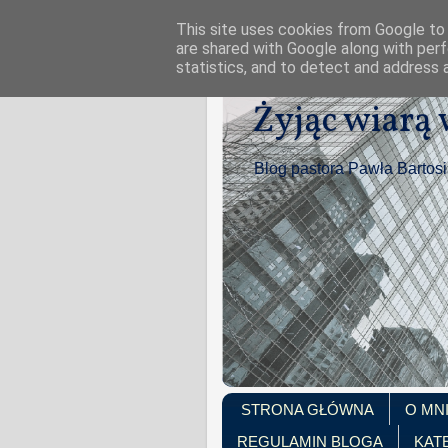
This site uses cookies from Google to d
are shared with Google along with perf
statistics, and to detect and address 
Żyjąc wiarą
Blog pastora Pawła Bartos
STRONA GŁÓWNA
O MN
REGULAMIN BLOGA
KAT