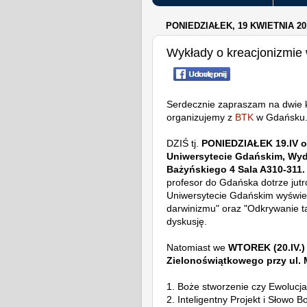
PONIEDZIAŁEK, 19 KWIETNIA 20
Wykłady o kreacjonizmie w
Serdecznie zapraszam na dwie k
organizujemy z
BTK
w Gdańsku
DZIŚ tj.
PONIEDZIAŁEK 19.IV o
Uniwersytecie Gdańskim, Wyd
Bażyńskiego 4 Sala A310-311.
profesor do Gdańska dotrze jutr
Uniwersytecie Gdańskim wyświetl
darwinizmu" oraz "Odkrywanie t
dyskusję.
Natomiast we
WTOREK (20.IV.)
Zielonoświątkowego przy ul. 
1. Boże stworzenie czy Ewolucja
2. Inteligentny Projekt i Słowo B