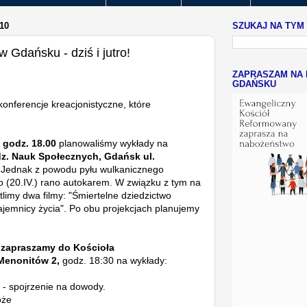
10
SZUKAJ NA TYM
 Gdańsku - dziś i jutro!
ZAPRASZAM NA 
GDAŃSKU
onferencje kreacjonistyczne, które
.
 godz. 18.00
planowaliśmy wykłady na
z. Nauk Społecznych, Gdańsk ul.
Jednak z powodu pyłu wulkanicznego
o (20.IV.) rano autokarem. W związku z tym na
imy dwa filmy: "Śmiertelne dziedzictwo
ajemnicy życia". Po obu projekcjach planujemy
 zapraszamy do Kościoła
Menonitów 2,
godz. 18:30 na wykłady:
 - spojrzenie na dowody.
oże