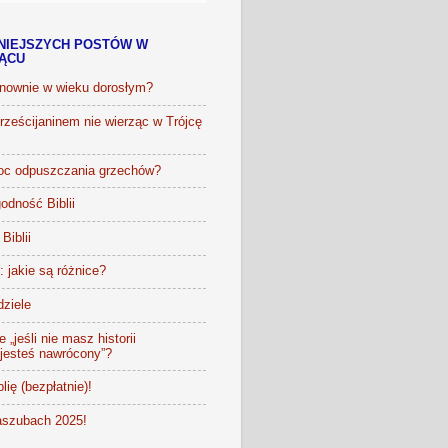
NIEJSZYCH POSTÓW W
IĄCU
onownie w wieku dorosłym?
ześcijaninem nie wierząc w Trójcę
oc odpuszczania grzechów?
odność Biblii
Biblii
t: jakie są różnice?
dziele
 „jeśli nie masz historii
 jesteś nawrócony”?
lię (bezpłatnie)!
szubach 2025!