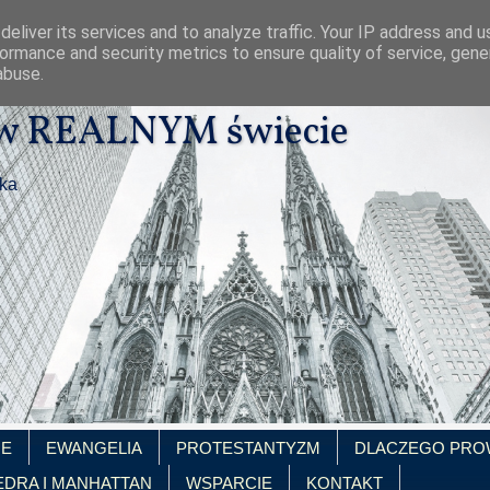
eliver its services and to analyze traffic. Your IP address and 
ormance and security metrics to ensure quality of service, gen
abuse.
 w REALNYM świecie
ika
IE
EWANGELIA
PROTESTANTYZM
DLACZEGO PRO
EDRA I MANHATTAN
WSPARCIE
KONTAKT