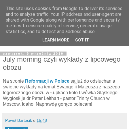
This site uses cookies from Google to deliver its services
Żyjąc wiarą w REALNYM
and to analyze traffic. Your IP address and user-agent are
shared with Google along with performance and security
świecie
metrics to ensure quality of service, generate usage
statistics, and to detect and address abuse.
Blog pastora Pawła Bartosika
LEARN MORE
GOT IT
czwartek, 9 września 2010
July morning czyli wykłady z lipcowego
obozu
Na stronie
Reformacji w Polsce
są już do odsłuchania
świetne wykłady na temat Ewangelii Mateusza z naszego
tegorocznego obozu w Łupkach koło Lwówka Śląskiego.
Wygłosił je dr Peter Leithart - pastor Trinity Church w
Moscow, Idaho. Naprawdę gorąco polecam!
Paweł Bartosik
o
15:48