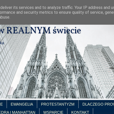
eliver its services and to analyze traffic. Your IP address and 
ormance and security metrics to ensure quality of service, gen
abuse.
 w REALNYM świecie
ika
IE
EWANGELIA
PROTESTANTYZM
DLACZEGO PRO
EDRA I MANHATTAN
WSPARCIE
KONTAKT