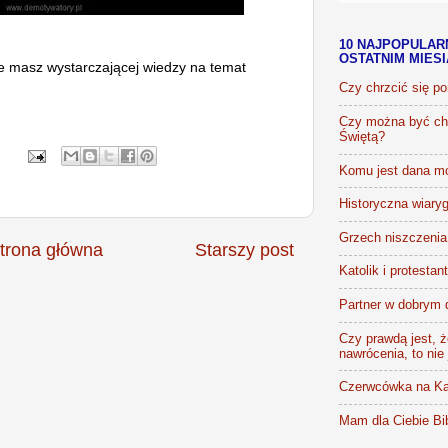
10 NAJPOPULAR
OSTATNIM MIES
nie masz wystarczającej wiedzy na temat
Czy chrzcić się p
Czy można być chr
Świętą?
Komu jest dana m
Historyczna wiaryg
Grzech niszczenia 
trona główna
Starszy post
Katolik i protestan
Partner w dobrym 
Czy prawdą jest, że
nawrócenia, to nie
Czerwcówka na Ka
Mam dla Ciebie Bib