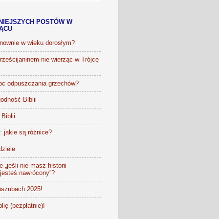
NIEJSZYCH POSTÓW W
IĄCU
onownie w wieku dorosłym?
ześcijaninem nie wierząc w Trójcę
oc odpuszczania grzechów?
odność Biblii
Biblii
t: jakie są różnice?
dziele
 „jeśli nie masz historii
 jesteś nawrócony”?
szubach 2025!
lię (bezpłatnie)!