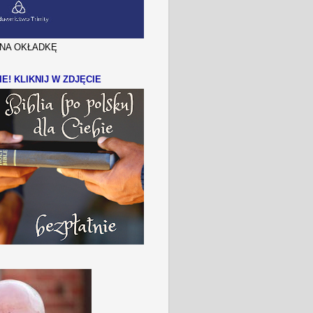
J NA OKŁADKĘ
IE! KLIKNIJ W ZDJĘCIE