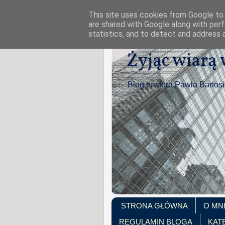
This site uses cookies from Google to d
are shared with Google along with perf
statistics, and to detect and address 
Żyjąc wiarą
Blog pastora Pawła Bartos
STRONA GŁÓWNA
O MN
REGULAMIN BLOGA
KAT