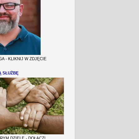
A - KLIKNIJ W ZDJĘCIE
Ą SŁUŻBĘ
YM DZIELE - DOŁĄCZ!