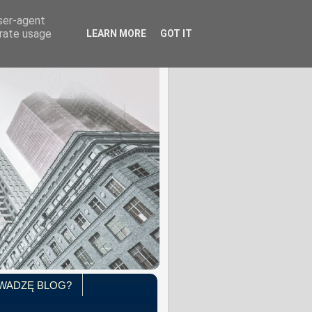
user-agent
erate usage
LEARN MORE
GOT IT
WADZĘ BLOG?