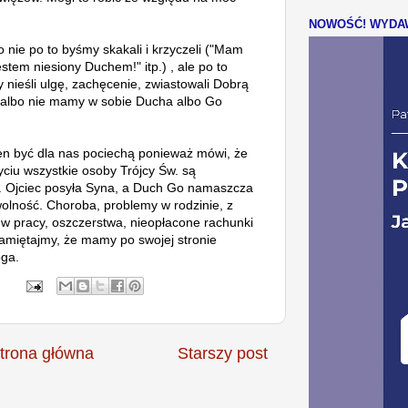
NOWOŚĆ! WYDAW
 nie po to byśmy skakali i krzyczeli ("Mam
stem niesiony Duchem!" itp.) , ale po to
 nieśli ulgę, zachęcenie, zwiastowali Dobrą
o albo nie mamy w sobie Ducha albo Go
n być dla nas pociechą ponieważ mówi, że
yciu wszystkie osoby Trójcy Św. są
. Ojciec posyła Syna, a Duch Go namaszcza
wolność. Choroba, problemy w rodzinie, z
w pracy, oszczerstwa, nieopłacone rachunki
 pamiętajmy, że mamy po swojej stronie
oga.
trona główna
Starszy post