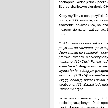
pochopnie. Warto jednak poczek
Bóg po chwilowym cierpieniu C
Kiedy myślimy o celu przyjścia
początku? Oczywiście, że przys
zbawienie, objawić Ojca, naucza
możemy się na tym zatrzymać. E
temat:
(15) On sam zaś nauczał w ich s
przyszedł do Nazaretu, gdzie s
dzień sabatu do synagogi, i pow
proroka Izajasza, a otworzywszy 
napisane: (18) Duch Pański nad
zwiastował ubogim dobrą nowi
wyzwolenie, a ślepym przejrz
wolność, (19) abym zwiastowa
księgę, oddał ją słudze i usiadł
wpatrzone. (21) Zaczął tedy mów
uszach waszych.
Jezus został namaszczony Duche
pociechę utrapionym. Duch spoc
niósł miłosierdzie, wyzwolenie 