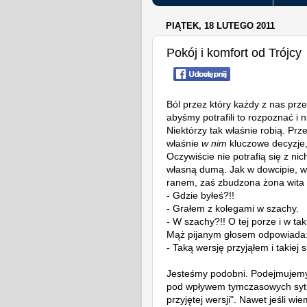
PIĄTEK, 18 LUTEGO 2011
Pokój i komfort od Trójcy
Ból przez który każdy z nas pr
abyśmy potrafili to rozpoznać i 
Niektórzy tak właśnie robią. Pr
właśnie
w nim
kluczowe decyzje, 
Oczywiście nie potrafią się z nich
własną dumą. Jak w dowcipie, w
ranem, zaś zbudzona żona wita
- Gdzie byłeś?!!
- Grałem z kolegami w szachy.
- W szachy?!! O tej porze i w tak
Mąż pijanym głosem odpowiada
- Taką wersję przyjąłem i takiej 
Jesteśmy podobni. Podejmujemy 
pod wpływem tymczasowych sytua
przyjętej wersji". Nawet jeśli wi