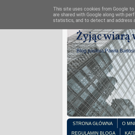
This site uses cookies from Google to d
are shared with Google along with perf
statistics, and to detect and address 
Żyjąc wiarą
Blog pastora Pawła Bartos
STRONA GŁÓWNA
O MN
REGULAMIN BLOGA
KAT