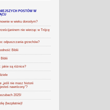
NIEJSZYCH POSTÓW W
IĄCU
onownie w wieku dorosłym?
ześcijaninem nie wierząc w Trójcę
oc odpuszczania grzechów?
odność Biblii
Biblii
t: jakie są różnice?
dziele
 „jeśli nie masz historii
 jesteś nawrócony”?
szubach 2025!
lię (bezpłatnie)!