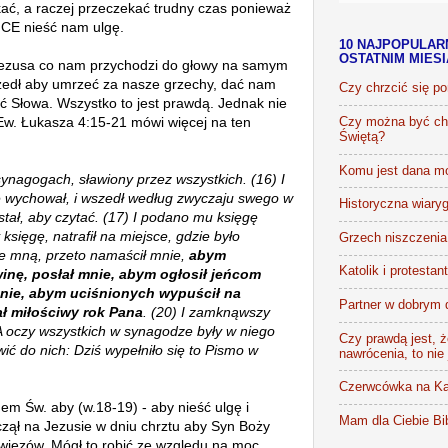
ać, a raczej przeczekać trudny czas ponieważ
HCE nieść nam ulgę.
10 NAJPOPULAR
OSTATNIM MIES
 Jezusa co nam przychodzi do głowy na samym
zedł aby umrzeć za nasze grzechy, dać nam
Czy chrzcić się p
ć Słowa. Wszystko to jest prawdą. Jednak nie
w. Łukasza 4:15-21 mówi więcej na ten
Czy można być chr
Świętą?
Komu jest dana m
ynagogach, sławiony przez wszystkich. (16) I
ię wychował, i wszedł według zwyczaju swego w
Historyczna wiaryg
stał, aby czytać. (17) I podano mu księgę
księgę, natrafił na miejsce, gdzie było
Grzech niszczenia 
e mną, przeto namaścił mnie,
abym
Katolik i protestan
nę, posłał mnie, abym ogłosił jeńcom
enie, abym uciśnionych wypuścił na
Partner w dobrym 
ł miłościwy rok Pana
. (20) I zamknąwszy
. A oczy wszystkich w synagodze były w niego
Czy prawdą jest, że
ić do nich: Dziś wypełniło się to Pismo w
nawrócenia, to nie
Czerwcówka na Ka
m Św. aby (w.18-19) - aby nieść ulgę i
Mam dla Ciebie Bib
zął na Jezusie w dniu chrztu aby Syn Boży
z więzów. Mógł to robić ze względu na moc