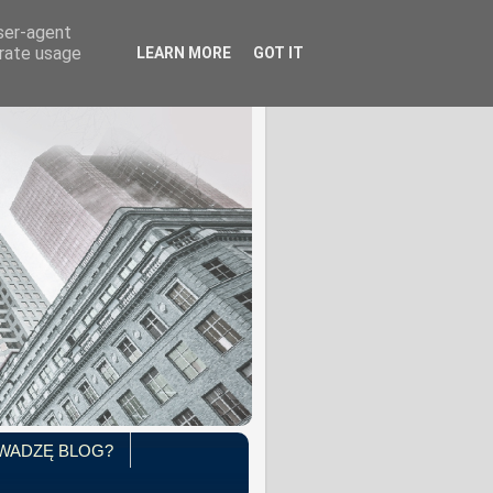
user-agent
erate usage
LEARN MORE
GOT IT
WADZĘ BLOG?