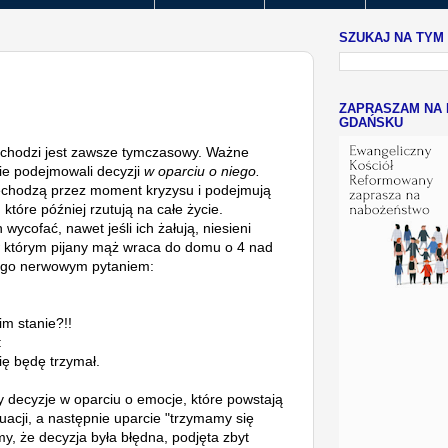
SZUKAJ NA TYM
ZAPRASZAM NA 
GDAŃSKU
zechodzi jest zawsze tymczasowy. Ważne
nie podejmowali decyzji
w oparciu o niego.
zechodzą przez moment kryzysu i podejmują
które później rzutują na całe życie.
 wycofać, nawet jeśli ich żałują, niesieni
 którym pijany mąż wraca do domu o 4 nad
 go nerwowym pytaniem:
im stanie?!!
:
się będę trzymał.
decyzje w oparciu o emocje, które powstają
cji, a następnie uparcie "trzymamy się
emy, że decyzja była błędna, podjęta zbyt