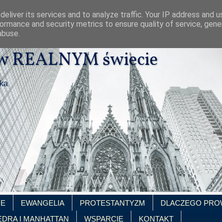
eliver its services and to analyze traffic. Your IP address and 
ormance and security metrics to ensure quality of service, gen
abuse.
 w REALNYM świecie
ika
IE
EWANGELIA
PROTESTANTYZM
DLACZEGO PRO
EDRA I MANHATTAN
WSPARCIE
KONTAKT