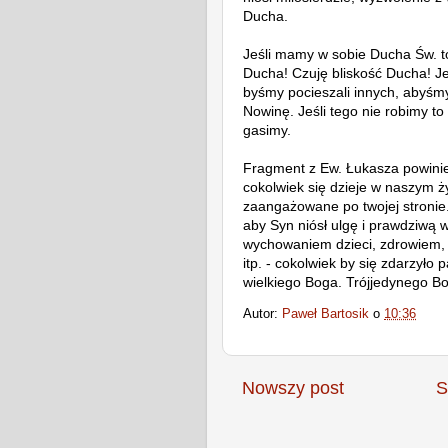
Ducha.
Jeśli mamy w sobie Ducha Św. to
Ducha! Czuję bliskość Ducha! Je
byśmy pocieszali innych, abyśmy
Nowinę. Jeśli tego nie robimy t
gasimy.
Fragment z Ew. Łukasza powinie
cokolwiek się dzieje w naszym ż
zaangażowane po twojej stronie
aby Syn niósł ulgę i prawdziwą 
wychowaniem dzieci, zdrowiem, 
itp. - cokolwiek by się zdarzyło
wielkiego Boga. Trójjedynego B
Autor:
Paweł Bartosik
o
10:36
Nowszy post
S