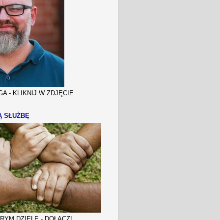
A - KLIKNIJ W ZDJĘCIE
Ą SŁUŻBĘ
YM DZIELE - DOŁĄCZ!