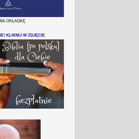
J NA OKŁADKĘ
IE! KLIKNIJ W ZDJĘCIE