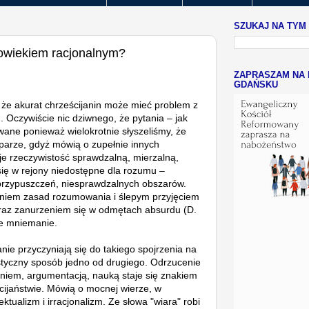
SZUKAJ NA TYM
złowiekiem racjonalnym?
ZAPRASZAM NA 
GDAŃSKU
e akurat chrześcijanin może mieć problem z
 Oczywiście nic dziwnego, że pytania – jak
ane ponieważ wielokrotnie słyszeliśmy, że
 parze, gdyż mówią o zupełnie innych
je rzeczywistość sprawdzalną, mierzalną,
się w rejony niedostępne dla rozumu –
przypuszczeń, niesprawdzalnych obszarów.
ceniem zasad rozumowania i ślepym przyjęciem
raz zanurzeniem się w odmętach absurdu (D.
ne mniemanie.
nie przyczyniają się do takiego spojrzenia na
astyczny sposób jedno od drugiego. Odrzucenie
iem, argumentacją, nauką staje się znakiem
cijaństwie. Mówią o mocnej wierze, w
ktualizm i irracjonalizm. Ze słowa "wiara" robi