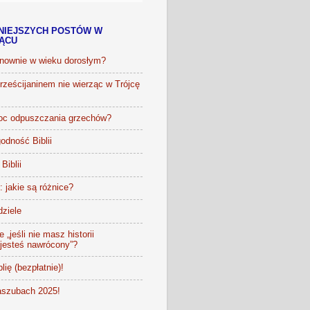
NIEJSZYCH POSTÓW W
IĄCU
onownie w wieku dorosłym?
ześcijaninem nie wierząc w Trójcę
oc odpuszczania grzechów?
odność Biblii
Biblii
t: jakie są różnice?
dziele
 „jeśli nie masz historii
 jesteś nawrócony”?
lię (bezpłatnie)!
szubach 2025!