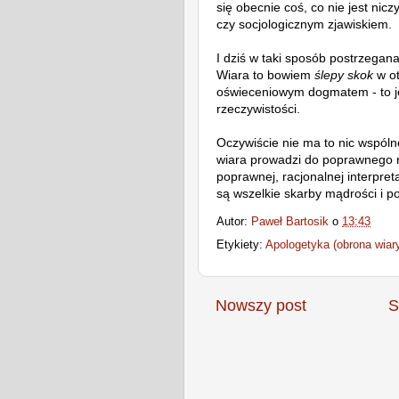
się obecnie coś, co nie jest nic
czy socjologicznym zjawiskiem.
I dziś w taki sposób postrzegana 
Wiara to bowiem
ślepy skok
w o
oświeceniowym dogmatem - to 
rzeczywistości.
Oczywiście nie ma to nic wspóln
wiara prowadzi do poprawnego r
poprawnej, racjonalnej interpret
są wszelkie skarby mądrości i p
Autor:
Paweł Bartosik
o
13:43
Etykiety:
Apologetyka (obrona wiar
Nowszy post
S