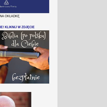
J NA OKŁADKĘ
IE! KLIKNIJ W ZDJĘCIE