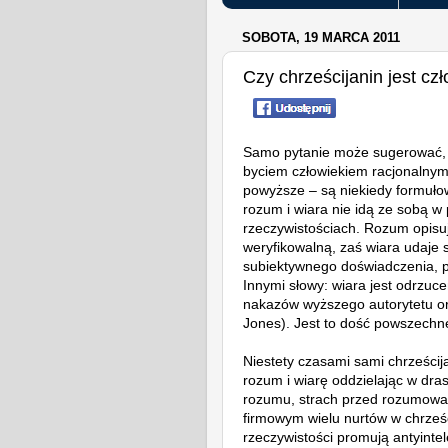
SOBOTA, 19 MARCA 2011
Czy chrześcijanin jest c
Samo pytanie może sugerować, ż
byciem człowiekiem racjonalnym.
powyższe – są niekiedy formułow
rozum i wiara nie idą ze sobą w
rzeczywistościach. Rozum opisu
weryfikowalną, zaś wiara udaje 
subiektywnego doświadczenia, 
Innymi słowy: wiara jest odrzu
nakazów wyższego autorytetu o
Jones). Jest to dość powszech
Niestety czasami sami chrześcija
rozum i wiarę oddzielając w dr
rozumu, strach przed rozumowan
firmowym wielu nurtów w chrześ
rzeczywistości promują antyintele