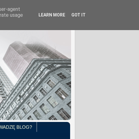
user-agent
erate usage
LEARN MORE
GOT IT
WADZĘ BLOG?