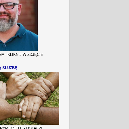
A - KLIKNIJ W ZDJĘCIE
Ą SŁUŻBĘ
YM DZIELE - DOŁĄCZ!