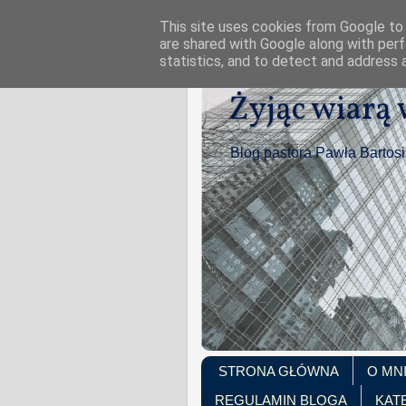
This site uses cookies from Google to d
are shared with Google along with perf
statistics, and to detect and address 
Żyjąc wiarą
Blog pastora Pawła Bartos
STRONA GŁÓWNA
O MN
REGULAMIN BLOGA
KAT