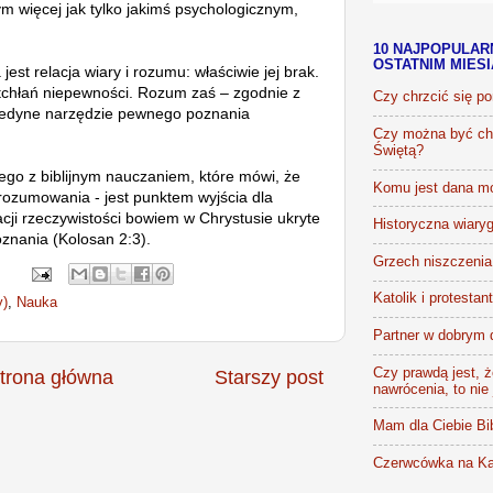
zym więcej jak tylko jakimś psychologicznym,
10 NAJPOPULAR
OSTATNIM MIES
jest relacja wiary i rozumu: właściwie jej brak.
tchłań niepewności. Rozum zaś – zgodnie z
Czy chrzcić się p
jedyne narzędzie pewnego poznania
Czy można być chr
Świętą?
ego z biblijnym nauczaniem, które mówi, że
Komu jest dana m
ozumowania - jest punktem wyjścia dla
acji rzeczywistości bowiem w Chrystusie ukryte
Historyczna wiaryg
oznania (Kolosan 2:3).
Grzech niszczenia 
Katolik i protestan
y)
,
Nauka
Partner w dobrym 
Czy prawdą jest, że
trona główna
Starszy post
nawrócenia, to nie
Mam dla Ciebie Bib
Czerwcówka na Ka