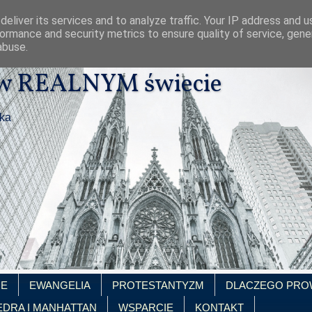
eliver its services and to analyze traffic. Your IP address and 
ormance and security metrics to ensure quality of service, gen
abuse.
 w REALNYM świecie
ika
IE
EWANGELIA
PROTESTANTYZM
DLACZEGO PRO
EDRA I MANHATTAN
WSPARCIE
KONTAKT