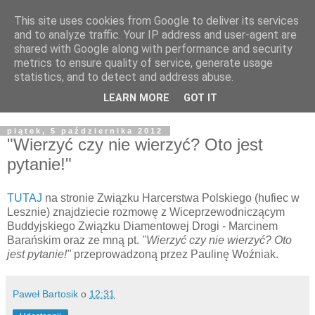
This site uses cookies from Google to deliver its services
Żyjąc wiarą w REALNYM
and to analyze traffic. Your IP address and user-agent are
shared with Google along with performance and security
świecie
metrics to ensure quality of service, generate usage
statistics, and to detect and address abuse.
Blog pastora Pawła Bartosika
LEARN MORE
GOT IT
piątek, 5 października 2012
"Wierzyć czy nie wierzyć? Oto jest
pytanie!"
TUTAJ
na stronie Związku Harcerstwa Polskiego (hufiec w
Lesznie) znajdziecie rozmowę z Wiceprzewodniczącym
Buddyjskiego Związku Diamentowej Drogi - Marcinem
Barańskim oraz ze mną pt.
"Wierzyć czy nie wierzyć? Oto
jest pytanie!"
przeprowadzoną przez Paulinę Woźniak.
Paweł Bartosik
o
12:31