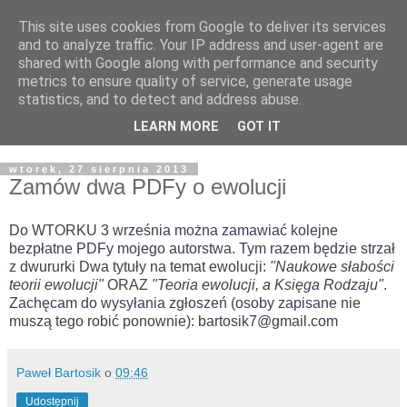
This site uses cookies from Google to deliver its services
Żyjąc wiarą w REALNYM
and to analyze traffic. Your IP address and user-agent are
shared with Google along with performance and security
świecie
metrics to ensure quality of service, generate usage
statistics, and to detect and address abuse.
Blog pastora Pawła Bartosika
LEARN MORE
GOT IT
wtorek, 27 sierpnia 2013
Zamów dwa PDFy o ewolucji
Do WTORKU 3 września można zamawiać kolejne
bezpłatne PDFy mojego autorstwa. Tym razem będzie strzał
z dwururki Dwa tytuły na temat ewolucji:
"Naukowe słabości
teorii ewolucji"
ORAZ
"Teoria ewolucji, a Księga Rodzaju"
.
Zachęcam do wysyłania zgłoszeń (osoby zapisane nie
muszą tego robić ponownie): bartosik7@gmail.com
Paweł Bartosik
o
09:46
Udostępnij