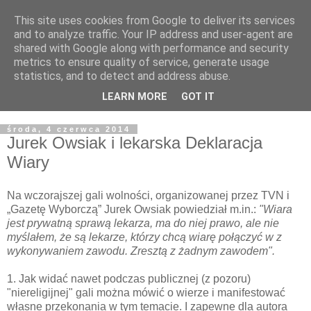
This site uses cookies from Google to deliver its services
Żyjąc wiarą w REALNYM
and to analyze traffic. Your IP address and user-agent are
shared with Google along with performance and security
świecie
metrics to ensure quality of service, generate usage
statistics, and to detect and address abuse.
Blog pastora Pawła Bartosika
LEARN MORE
GOT IT
środa, 4 czerwca 2014
Jurek Owsiak i lekarska Deklaracja
Wiary
Na wczorajszej gali wolności, organizowanej przez TVN i
„Gazetę Wyborczą” Jurek Owsiak powiedział m.in.:
"Wiara
jest prywatną sprawą lekarza, ma do niej prawo, ale nie
myślałem, że są lekarze, którzy chcą wiarę połączyć w z
wykonywaniem zawodu. Zresztą z żadnym zawodem".
1. Jak widać nawet podczas publicznej (z pozoru)
"niereligijnej" gali można mówić o wierze i manifestować
własne przekonania w tym temacie. I zapewne dla autora