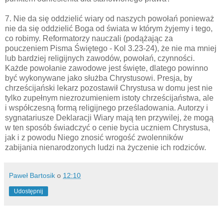
7. Nie da się oddzielić wiary od naszych powołań ponieważ
nie da się oddzielić Boga od świata w którym żyjemy i tego,
co robimy. Reformatorzy nauczali (podążając za
pouczeniem Pisma Świętego - Kol 3.23-24), że nie ma mniej
lub bardziej religijnych zawodów, powołań, czynności.
Każde powołanie zawodowe jest święte, dlatego powinno
być wykonywane jako służba Chrystusowi. Presja, by
chrześcijański lekarz pozostawił Chrystusa w domu jest nie
tylko zupełnym niezrozumieniem istoty chrześcijaństwa, ale
i współczesną formą religijnego prześladowania. Autorzy i
sygnatariusze Deklaracji Wiary mają ten przywilej, że mogą
w ten sposób świadczyć o cenie bycia uczniem Chrystusa,
jak i z powodu Niego znosić wrogość zwolenników
zabijania nienarodzonych ludzi na życzenie ich rodziców.
Paweł Bartosik
o
12:10
Udostępnij