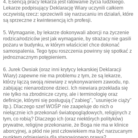
4. Esencją pracy lekarza jest ratowanie życia ludzkiego.
Lekarze podpisujący Deklarację Wiary uczynili całkiem
oczywistą rzecz: sprzeciwili się narzucaniu im działań, które
są sprzeczne z kwintesencją ich profesji.
5. Wymaganie, by lekarze dokonywali aborcji na życzenie
rodzica/rodziców jest jak wymaganie, by strażacy nie gasili
pożaru w budynku, w którym właściciel chce dokonać
samospalenia. Tego typu roszczenia powinny się spotkać z
jednoznacznym potępieniem.
6. Jurek Owsiak (oraz inni krytycy lekarskiej Deklaracji
Wiary) zapewne nie ma problemu z tym, że są lekarze,
którzy łączą swoją
niewiarę
z wykonywaniem zawodu, np.
zabijając nienarodzone dzieci. Ich niewiara przekłada się
nie tylko na zbrodnicze czyny, ale i terminologię oraz
definicje, którymi się posługują ("zabieg", "usunięcie ciąży"
itp.). Dlaczego szef WOŚP nie zaapeluje do nich o
niełącznie ich przekonań światopoglądowych, religijnych z
tym, co robią? Dlaczego ich (oraz niektórych polityków)
prywatne, religijne przekonanie, że Boga nie ma w klinice
aborcyjnej, a płód nie jest człowiekiem ma być narzucanym
punktem odniesienia dla stanowionego prawa?