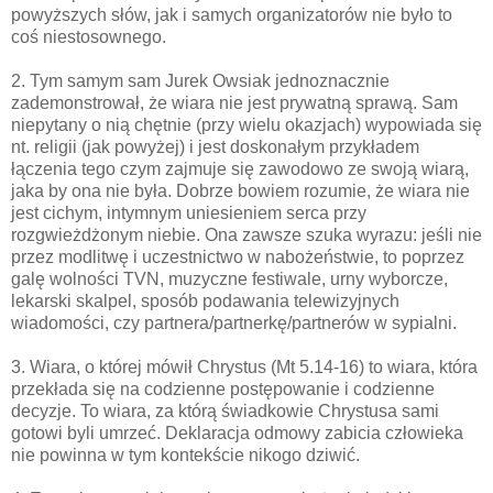
powyższych słów, jak i samych organizatorów nie było to
coś niestosownego.
2. Tym samym sam Jurek Owsiak jednoznacznie
zademonstrował, że wiara nie jest prywatną sprawą. Sam
niepytany o nią chętnie (przy wielu okazjach) wypowiada się
nt. religii (jak powyżej) i jest doskonałym przykładem
łączenia tego czym zajmuje się zawodowo ze swoją wiarą,
jaka by ona nie była. Dobrze bowiem rozumie, że wiara nie
jest cichym, intymnym uniesieniem serca przy
rozgwieżdżonym niebie. Ona zawsze szuka wyrazu: jeśli nie
przez modlitwę i uczestnictwo w nabożeństwie, to poprzez
galę wolności TVN, muzyczne festiwale, urny wyborcze,
lekarski skalpel, sposób podawania telewizyjnych
wiadomości, czy partnera/partnerkę/partnerów w sypialni.
3. Wiara, o której mówił Chrystus (Mt 5.14-16) to wiara, która
przekłada się na codzienne postępowanie i codzienne
decyzje. To wiara, za którą świadkowie Chrystusa sami
gotowi byli umrzeć. Deklaracja odmowy zabicia człowieka
nie powinna w tym kontekście nikogo dziwić.