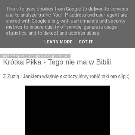
This site uses cookies from Google to deliver its services
Żyjąc wiarą w REALNYM
and to analyze traffic. Your IP address and user-agent are
shared with Google along with performance and security
świecie
metrics to ensure quality of service, generate usage
statistics, and to detect and address abuse.
Blog pastora Pawła Bartosika
LEARN MORE
GOT IT
niedziela, 28 grudnia 2014
Krótka Piłka - Tego nie ma w Biblii
Z Zuzią i Jankiem w
łaśnie skończyliśmy robić
taki oto clip :)