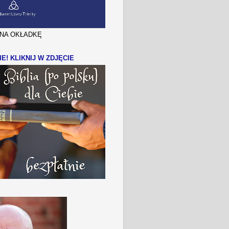
J NA OKŁADKĘ
IE! KLIKNIJ W ZDJĘCIE