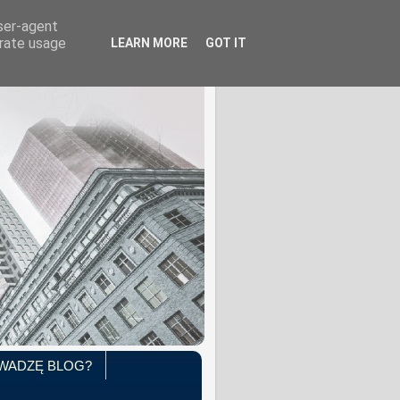
user-agent
erate usage
LEARN MORE
GOT IT
WADZĘ BLOG?