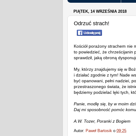
PIĄTEK, 14 WRZEŚNIA 2018
Odrzuć strach!
Kościół porażony strachem nie 
to powiedzieć, że chrześcijanin
sprawdził, jaką obroną dysponuje
My, którzy znajdujemy się w Bo
i działać zgodnie z tym! Nade 
być opanowani, pełni nadziei, p
przestraszonego świata, że istnie
będziemy podzielać lęki tych, kt
Panie, modlę się, by w moim dzi
Daj mi sposobność pomóc komuś
A.W. Tozer, Poranki z Bogiem
Autor:
Paweł Bartosik
o
09:25