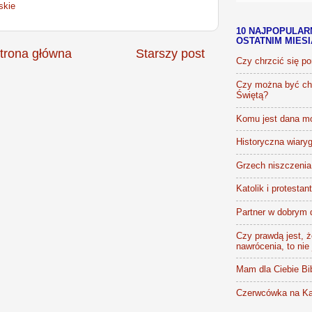
skie
10 NAJPOPULAR
OSTATNIM MIES
trona główna
Starszy post
Czy chrzcić się p
Czy można być chr
Świętą?
Komu jest dana m
Historyczna wiaryg
Grzech niszczenia 
Katolik i protestan
Partner w dobrym 
Czy prawdą jest, że
nawrócenia, to nie
Mam dla Ciebie Bib
Czerwcówka na Ka