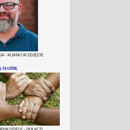
A - KLIKNIJ W ZDJĘCIE
Ą SŁUŻBĘ
YM DZIELE - DOŁĄCZ!