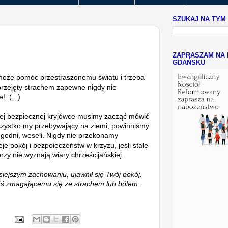
SZUKAJ NA TYM
ZAPRASZAM NA 
GDAŃSKU
może pomóc przestraszonemu światu i trzeba
 przejęty strachem zapewne nigdy nie
! (...)
żej bezpiecznej kryjówce musimy zacząć mówić
wszystko my przebywający na ziemi, powinniśmy
ogodni, weseli. Nigdy nie przekonamy
je pokój i bezpoieczeństw w krzyżu, jeśli stale
órzy nie wyznają wiary chrześcijańskiej.
siejszym zachowaniu, ujawnił się Twój pokój.
 zmagającemu się ze strachem lub bólem.