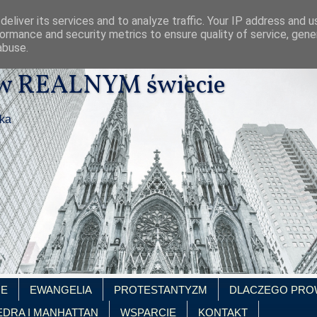
eliver its services and to analyze traffic. Your IP address and 
ormance and security metrics to ensure quality of service, gen
abuse.
 w REALNYM świecie
ika
IE
EWANGELIA
PROTESTANTYZM
DLACZEGO PRO
EDRA I MANHATTAN
WSPARCIE
KONTAKT