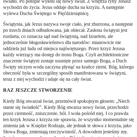
światło. Po potopie wyłoni się nowy świat. Z wnętrza ryby Jonasz
wychodzi do życia. Jezus oddaje ducha na krzyżu. A następnie
wylewa Ducha Świętego w Pięćdziesiątnicę.
Świątynia, jak Jezus nazywa swoje ciało, jest zburzona, a następnie
po trzech dniach odbudowana, jak obiecał. Zasłona świątyni jest
rozdarta, co oznacza sąd nad świątynią, nad Izraelem, ale
jednocześnie błogosławieństwo dla narodów: mianowicie nie
oddziela już ludu od miejsca najświętszego. Przez krzyż Jezusa
każdy wierzący ma dostęp do tronu Boga. Czyli architektoniczne
znaczenie świątyni zostaje usunięte przez samego Boga, a Duch
Święty niczym woda zaczyna płynąć na krańce ziemi. Bóg, którego
obecność była w szczególny sposób manifestowana w świątyni,
teraz z niej wychodzi i udaje się na cały świat.
RAZ JESZCZE STWORZENIE
Kiedy Bóg stwarzał świat, przemówił spokojnym głosem: „Niech
stanie się światłość”. Kiedy Bóg stwarza nowy świat, przechodzi
przez ciemność, zniszczenie, ból. I woła pośród niej. I co prawda
ten krzyk Jezusa z krzyża nie sprawia, że wszystko momentalnie się
zmienia jak w Księdze Rodzaju, ale jednak te słowa z krzyża, jako
Słowa Boga, zmieniają rzeczywistość. A dowodem jesteśmy my.