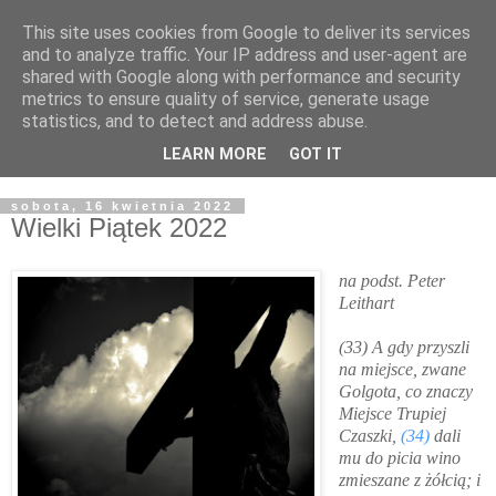
This site uses cookies from Google to deliver its services
Żyjąc wiarą w REALNYM
and to analyze traffic. Your IP address and user-agent are
shared with Google along with performance and security
świecie
metrics to ensure quality of service, generate usage
statistics, and to detect and address abuse.
Blog pastora Pawła Bartosika
LEARN MORE
GOT IT
sobota, 16 kwietnia 2022
Wielki Piątek 2022
na podst. Peter
Leithart
(33)
A gdy przyszli
na miejsce, zwane
Golgota, co znaczy
Miejsce Trupiej
Czaszki,
(34)
dali
mu do picia wino
zmieszane z żółcią; i