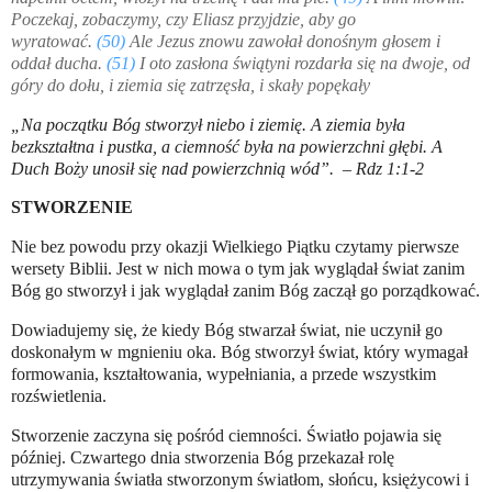
Poczekaj, zobaczymy, czy Eliasz przyjdzie, aby go
wyratować.
(50)
Ale Jezus znowu zawołał donośnym głosem i
oddał ducha.
(51)
I oto zasłona świątyni rozdarła się na dwoje, od
góry do dołu, i ziemia się zatrzęsła, i skały popękały
„Na początku Bóg stworzył niebo i ziemię. A ziemia była
bezkształtna i pustka, a ciemność była na powierzchni głębi. A
Duch Boży unosił się nad powierzchnią wód”. – Rdz 1:1-2
STWORZENIE
Nie bez powodu przy okazji Wielkiego Piątku czytamy pierwsze
wersety Biblii. Jest w nich mowa o tym jak wyglądał świat zanim
Bóg go stworzył i jak wyglądał zanim Bóg zaczął go porządkować.
Dowiadujemy się, że kiedy Bóg stwarzał świat, nie uczynił go
doskonałym w mgnieniu oka. Bóg stworzył świat, który wymagał
formowania, kształtowania, wypełniania, a przede wszystkim
rozświetlenia.
Stworzenie zaczyna się pośród ciemności. Światło pojawia się
później. Czwartego dnia stworzenia Bóg przekazał rolę
utrzymywania światła stworzonym światłom, słońcu, księżycowi i