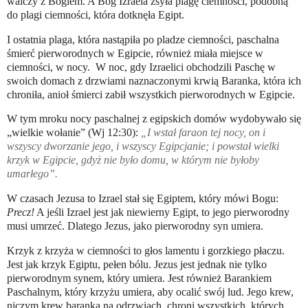
walczy z Bogiem. A Bóg Izraela zsyła plagę ciemności, podobną
do plagi ciemności, która dotknęła Egipt.
I ostatnia plaga, która nastąpiła po pladze ciemności, paschalna
śmierć pierworodnych w Egipcie, również miała miejsce w
ciemności, w nocy. W noc, gdy Izraelici obchodzili Paschę w
swoich domach z drzwiami naznaczonymi krwią Baranka, która ich
chroniła, anioł śmierci zabił wszystkich pierworodnych w Egipcie.
W tym mroku nocy paschalnej z egipskich domów wydobywało się
„wielkie wołanie” (Wj 12:30):
„
I wstał faraon tej nocy, on i
wszyscy dworzanie jego, i wszyscy Egipcjanie; i powstał wielki
krzyk w Egipcie, gdyż nie było domu, w którym nie byłoby
umarłego”.
W czasach Jezusa to Izrael stał się Egiptem, który mówi Bogu:
Precz!
A jeśli Izrael jest jak niewierny Egipt, to jego pierworodny
musi umrzeć. Dlatego Jezus, jako pierworodny syn umiera.
Krzyk z krzyża w ciemności to głos lamentu i gorzkiego płaczu.
Jest jak krzyk Egiptu, pełen bólu.
Jezus jest jednak nie tylko
pierworodnym synem, który umiera.
Jest również Barankiem
Paschalnym, który krzyżu umiera, aby ocalić swój lud. Jego krew,
niczym krew baranka na odrzwiach, chroni wszystkich, których