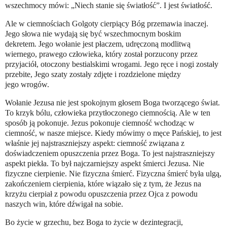
wszechmocy mówi: „Niech stanie się światłość”. I jest światłość.
Ale w ciemnościach Golgoty cierpiący Bóg przemawia inaczej.
Jego słowa nie wydają się być wszechmocnym boskim
dekretem. Jego wołanie jest płaczem, udręczoną modlitwą
wiernego, prawego człowieka, który został porzucony przez
przyjaciół, otoczony bestialskimi wrogami. Jego ręce i nogi zostały
przebite, Jego szaty zostały zdjęte i rozdzielone między
jego wrogów.
Wołanie Jezusa nie jest spokojnym głosem Boga tworzącego świat.
To krzyk bólu, człowieka przytłoczonego ciemnością. Ale w ten
sposób ją pokonuje. Jezus pokonuje ciemność wchodząc w
ciemność, w nasze miejsce. Kiedy mówimy o męce Pańskiej, to jest
właśnie jej najstraszniejszy aspekt: ciemność związana z
doświadczeniem opuszczenia przez Boga. To jest najstraszniejszy
aspekt piekła. To był najczarniejszy aspekt śmierci Jezusa. Nie
fizyczne cierpienie. Nie fizyczna śmierć. Fizyczna śmierć była ulgą,
zakończeniem cierpienia, które wiązało się z tym, że Jezus na
krzyżu cierpiał z powodu opuszczenia przez Ojca z powodu
naszych win, które dźwigał na sobie.
Bo życie w grzechu, bez Boga to życie w dezintegracji,