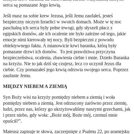
serca są pomazane Jego krwią.
Jeśli masz na sobie krew Jezusa, jeśli Jemu zaufałeś, jesteś
bezpieczny niczym Izraelici w swoich domach. Może w tę noc
paschalną ich serca były pełne trwogi, gdy słyszeli płacz z
egipskich domów, ale ich ocalenie nie było zależne od tego, jakie
emocje nimi kierowały tej nocy. Byli bezpieczni z powodu
obiektywnego faktu. A mianowicie krwi baranka, którą były
pomazane drzwi ich domów.
To jest prawdziwa przyczyna
bezpieczeństwa, ocalenia, zbawienia ciebie i mnie. Dzieło Baranka
na krzyżu. Nie to jak dziś się czujesz, lecz co uczynił Jezus dla
ciebie. Czy pomazałeś jego krwią odrzwia swojego serca. Poprzez
zaufanie Jemu.
MIĘDZY NIEBEM A ZIEMIĄ
Syn Boży wisi na krzyży pomiędzy niebem a ziemią i woła
pomiędzy niebem a ziemią. Jest odrzucony zarówno przez ziemię,
ludzi, przez nas, którzy go ukrzyżowaliśmy naszymi grzechami, jak
i przez niebo, gdy woła: „Boże mój, Boże mój, czemuś mnie
opuścił?”.
Mateusz zapisuje te słowa, zaczerpnięte z Psalmu 22, po aramejsku