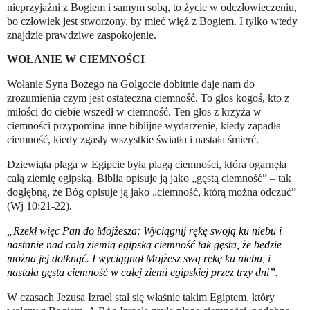
nieprzyjaźni z Bogiem i samym sobą, to życie w odczłowieczeniu,
bo człowiek jest stworzony, by mieć więź z Bogiem. I tylko wtedy
znajdzie prawdziwe zaspokojenie.
WOŁANIE W CIEMNOŚCI
Wołanie Syna Bożego na Golgocie dobitnie daje nam do
zrozumienia czym jest ostateczna ciemność. To głos kogoś, kto z
miłości do ciebie wszedł w ciemność.
Ten głos z krzyża w
ciemności przypomina inne biblijne wydarzenie, kiedy zapadła
ciemność, kiedy zgasły wszystkie światła i nastała śmierć.
Dziewiąta plaga w Egipcie była plagą ciemności, która ogarnęła
całą ziemię egipską. Biblia opisuje ją jako „gęstą ciemność” – tak
dogłębną, że Bóg opisuje ją jako „ciemność, którą można odczuć”
(Wj 10:21-22).
„Rzekł więc Pan do Mojżesza: Wyciągnij rękę swoją ku niebu i
nastanie nad całą ziemią egipską ciemność tak gęsta, że będzie
można jej dotknąć. I wyciągnął Mojżesz swą rękę ku niebu, i
nastała gęsta ciemność w całej ziemi egipskiej przez trzy dni”.
W czasach Jezusa Izrael stał się właśnie takim Egiptem, który