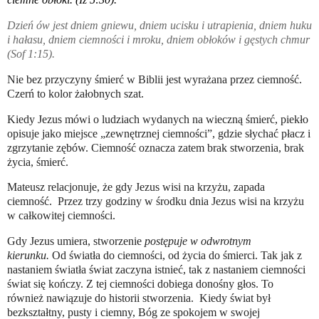
Dzień ów jest dniem gniewu, dniem ucisku i utrapienia, dniem huku
i hałasu, dniem ciemności i mroku, dniem obłoków i gęstych chmur
(Sof 1:15).
Nie bez przyczyny śmierć w Biblii jest wyrażana przez ciemność.
Czerń to kolor żałobnych szat.
Kiedy Jezus mówi o ludziach wydanych na wieczną śmierć, piekło
opisuje jako miejsce „zewnętrznej ciemności”, gdzie słychać płacz i
zgrzytanie zębów.
Ciemność oznacza zatem brak stworzenia, brak
życia, śmierć.
Mateusz relacjonuje, że gdy Jezus wisi na krzyżu, zapada
ciemność. Przez trzy godziny w środku dnia Jezus wisi na krzyżu
w całkowitej ciemności.
Gdy Jezus umiera, stworzenie
postępuje w odwrotnym
kierunku.
Od światła do ciemności, od życia do śmierci. Tak jak z
nastaniem światła świat zaczyna istnieć, tak z nastaniem ciemności
świat się kończy.
Z tej ciemności dobiega donośny głos. To
również nawiązuje do historii stworzenia.
Kiedy świat był
bezkształtny, pusty i ciemny, Bóg ze spokojem w swojej