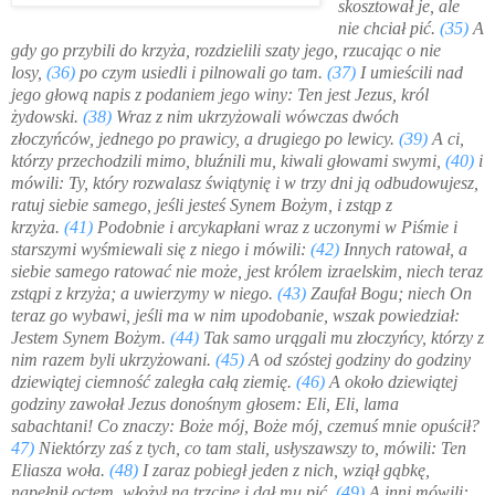
skosztował je, ale
nie chciał pić.
(35)
A
gdy go przybili do krzyża, rozdzielili szaty jego, rzucając o nie
losy,
(36)
po czym usiedli i pilnowali go tam.
(37)
I umieścili nad
jego głową napis z podaniem jego winy: Ten jest Jezus, król
żydowski.
(38)
Wraz z nim ukrzyżowali wówczas dwóch
złoczyńców, jednego po prawicy, a drugiego po lewicy.
(39)
A ci,
którzy przechodzili mimo, bluźnili mu, kiwali głowami swymi,
(40)
i
mówili: Ty, który rozwalasz świątynię i w trzy dni ją odbudowujesz,
ratuj siebie samego, jeśli jesteś Synem Bożym, i zstąp z
krzyża.
(41)
Podobnie i arcykapłani wraz z uczonymi w Piśmie i
starszymi wyśmiewali się z niego i mówili:
(42)
Innych ratował, a
siebie samego ratować nie może, jest królem izraelskim, niech teraz
zstąpi z krzyża; a uwierzymy w niego.
(43)
Zaufał Bogu; niech On
teraz go wybawi, jeśli ma w nim upodobanie, wszak powiedział:
Jestem Synem Bożym.
(44)
Tak samo urągali mu złoczyńcy, którzy z
nim razem byli ukrzyżowani.
(45)
A od szóstej godziny do godziny
dziewiątej ciemność zaległa całą ziemię.
(46)
A około dziewiątej
godziny zawołał Jezus donośnym głosem: Eli, Eli, lama
sabachtani! Co znaczy: Boże mój, Boże mój, czemuś mnie opuścił?
47)
Niektórzy zaś z tych, co tam stali, usłyszawszy to, mówili: Ten
Eliasza woła.
(48)
I zaraz pobiegł jeden z nich, wziął gąbkę,
napełnił octem, włożył na trzcinę i dał mu pić.
(49)
A inni mówili: