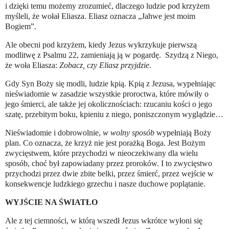
i dzięki temu możemy zrozumieć, dlaczego ludzie pod krzyżem
myśleli, że wołał Eliasza. Eliasz oznacza „Jahwe jest moim
Bogiem”.
Ale obecni pod krzyżem, kiedy Jezus wykrzykuje pierwszą
modlitwę z Psalmu 22, zamieniają ją w pogardę. Szydzą z Niego,
że woła Eliasza:
Zobacz, czy Eliasz przyjdzie
.
Gdy Syn Boży się modli, ludzie kpią. Kpią z Jezusa, wypełniając
nieświadomie w zasadzie wszystkie proroctwa, które mówiły o
jego śmierci, ale także jej okolicznościach: rzucaniu kości o jego
szatę, przebitym boku, kpieniu z niego, poniszczonym wyglądzie…
Nieświadomie i dobrowolnie,
w wolny sposób
wypełniają Boży
plan. Co oznacza, że krzyż nie jest porażką Boga. Jest Bożym
zwycięstwem, które przychodzi w nieoczekiwany dla wielu
sposób, choć był zapowiadany przez proroków. I to zwycięstwo
przychodzi przez dwie zbite belki, przez śmierć, przez wejście w
konsekwencje ludzkiego grzechu i nasze duchowe poplątanie.
WYJŚCIE NA ŚWIATŁO
Ale z tej ciemności, w którą wszedł Jezus wkrótce wyłoni się