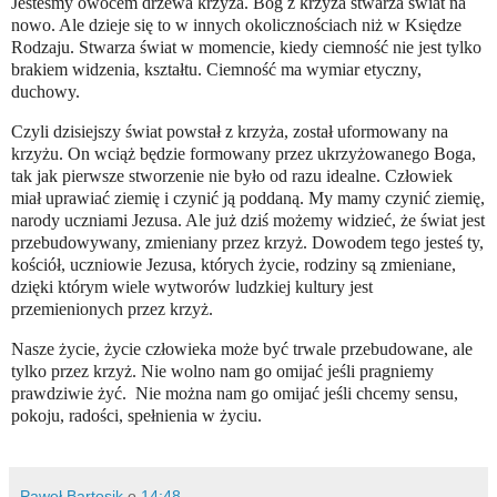
Jesteśmy owocem drzewa krzyża. Bóg z krzyża stwarza świat na
nowo. Ale dzieje się to w innych okolicznościach niż w Księdze
Rodzaju. Stwarza świat w momencie, kiedy ciemność nie jest tylko
brakiem widzenia, kształtu. Ciemność ma wymiar etyczny,
duchowy.
Czyli dzisiejszy świat powstał z krzyża, został uformowany na
krzyżu. On wciąż będzie formowany przez ukrzyżowanego Boga,
tak jak pierwsze stworzenie nie było od razu idealne. Człowiek
miał uprawiać ziemię i czynić ją poddaną. My mamy czynić ziemię,
narody uczniami Jezusa. Ale już dziś możemy widzieć, że świat jest
przebudowywany, zmieniany przez krzyż. Dowodem tego jesteś ty,
kościół, uczniowie Jezusa, których życie, rodziny są zmieniane,
dzięki którym wiele wytworów ludzkiej kultury jest
przemienionych przez krzyż.
Nasze życie, życie człowieka może być trwale przebudowane, ale
tylko przez krzyż. Nie wolno nam go omijać jeśli pragniemy
prawdziwie żyć. Nie można nam go omijać jeśli chcemy sensu,
pokoju, radości, spełnienia w życiu.
Paweł Bartosik
o
14:48