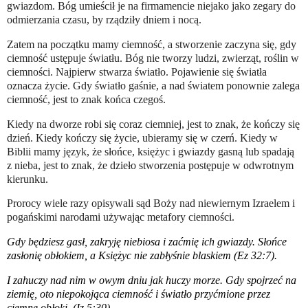
gwiazdom. Bóg umieścił je na firmamencie niejako jako zegary do
odmierzania czasu, by rządziły dniem i nocą.
Zatem na początku mamy ciemność, a stworzenie zaczyna się, gdy
ciemność ustępuje światłu. Bóg nie tworzy ludzi, zwierząt, roślin w
ciemności. Najpierw stwarza światło. Pojawienie się światła
oznacza życie. Gdy światło gaśnie, a nad światem ponownie zalega
ciemność, jest to znak końca czegoś.
Kiedy na dworze robi się coraz ciemniej, jest to znak, że kończy się
dzień. Kiedy kończy się życie, ubieramy się w czerń. Kiedy w
Biblii mamy język, że słońce, księżyc i gwiazdy gasną lub spadają
z nieba, jest to znak, że dzieło stworzenia postępuje w odwrotnym
kierunku.
Prorocy wiele razy opisywali sąd Boży nad niewiernym Izraelem i
pogańskimi narodami używając metafory ciemności.
Gdy będziesz gasł, zakryję niebiosa i zaćmię ich gwiazdy. Słońce
zasłonię obłokiem, a Księżyc nie zabłyśnie blaskiem (Ez 32:7).
I zahuczy nad nim w owym dniu jak huczy morze. Gdy spojrzeć na
ziemię, oto niepokojąca ciemność i światło przyćmione przez
ciemne obłoki. (Iz 5:30).