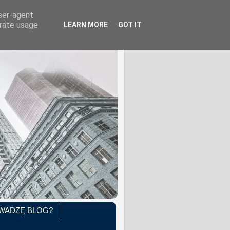
user-agent
erate usage
LEARN MORE
GOT IT
WADZĘ BLOG?