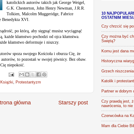
katolickich autorów takich jak George Weigel,
G.K. Chesterton, John Henry Newman, J.R.R.
10 NAJPOPULAR
Tolkien, Malcolm Muggeridge, Fabrice
OSTATNIM MIES
ie Benedykta XVI.
Czy chrzcić się p
ądrość, po którą, aby sięgnąć musisz wyciągnąć
dą, każde kłamstwo pochodzi od ojca kłamstwa.
Czy można być chr
Świętą?
ażde kłamstwo deformuje i niszczy.
Komu jest dana m
 autorów spoza swojego Kościoła i oburza Cię, że
ch autorów, to pozostań w swojej piwnicy. Bez obaw.
Historyczna wiaryg
 Cię niepokoić.
Grzech niszczenia 
Katolik i protestan
,
Książki
,
Protestantyzm
Partner w dobrym 
Czy prawdą jest, że
trona główna
Starszy post
nawrócenia, to nie
Czerwcówka na Ka
Mam dla Ciebie Bib