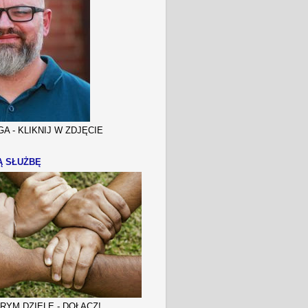
A - KLIKNIJ W ZDJĘCIE
Ą SŁUŻBĘ
YM DZIELE - DOŁĄCZ!