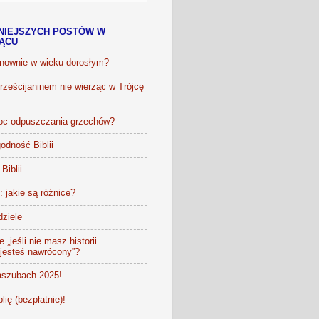
NIEJSZYCH POSTÓW W
IĄCU
onownie w wieku dorosłym?
ześcijaninem nie wierząc w Trójcę
oc odpuszczania grzechów?
odność Biblii
Biblii
t: jakie są różnice?
dziele
 „jeśli nie masz historii
 jesteś nawrócony”?
szubach 2025!
lię (bezpłatnie)!