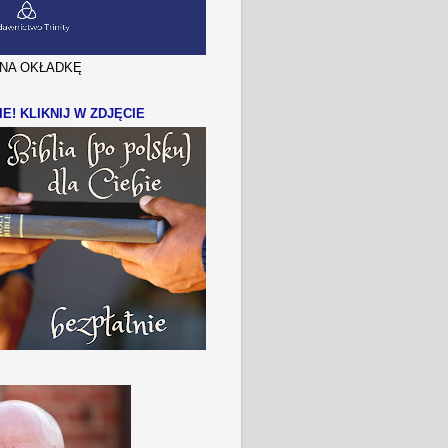
J NA OKŁADKĘ
IE! KLIKNIJ W ZDJĘCIE