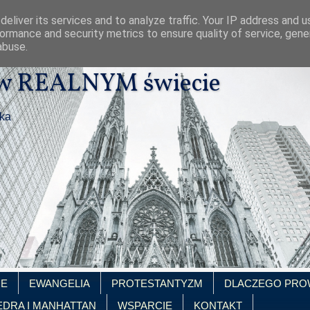
eliver its services and to analyze traffic. Your IP address and 
ormance and security metrics to ensure quality of service, gen
abuse.
 w REALNYM świecie
ika
IE
EWANGELIA
PROTESTANTYZM
DLACZEGO PRO
EDRA I MANHATTAN
WSPARCIE
KONTAKT