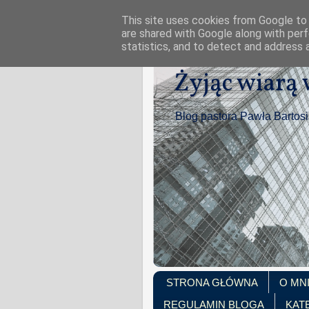
This site uses cookies from Google to d
are shared with Google along with perf
statistics, and to detect and address 
Żyjąc wiarą
Blog pastora Pawła Bartos
STRONA GŁÓWNA
O MN
REGULAMIN BLOGA
KAT