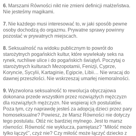
6.
Marszami Równości nikt nie zmieni definicji małżeństwa.
Nie jesteśmy magikami.
7.
Nie każdego musi interesować to, w jaki sposób pewne
osoby dochodzą do orgazmu. Prywatne sprawy powinny
pozostać w prywatnych miejscach.
8.
Seksualność na widoku publicznym to powrót do
starożytnych pogańskich kultur, które wywlekały seks na
rynek, ruchliwe ulice i do pogańskich świątyń. Poczytaj o
starożytnych kulturach Mezopotamii, Fenizji, Cyprze,
Koryncie, Sycylii, Kartaginie, Egipcie, Libii… Nie wracaj do
dawnej przeszłości. Nie wskrzeszaj umarłej niemoralności.
9.
Wyzwolona seksualność to rewolucja obyczajowa
dokonana przede wszystkim przez rozwiązłych mężczyzn
dla rozwiązłych mężczyzn. Nie wspieraj ich postulatów.
Poza tym, czy naprawdę jesteś za adopcją dzieci przez pary
homoseksualne? Powiesz, że Marsz Równości nie dotyczy
tego postulatu. Otóż nic bardziej mylnego. Jest to marsz
równości.
Równość nie wyklucza, pamiętasz? "Miłość może
tylko łączyć", czyż nie? Czy miłość może łączyć dziecko z