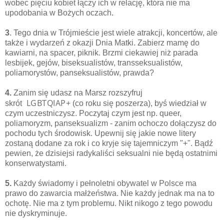
wobec pięciu kobiet
łączy ich w relację, która nie ma
upodobania w Bożych oczach.
3
. Tego dnia w Trójmieście jest wiele atrakcji, koncertów, ale
także i wydarzeń z okazji Dnia Matki. Zabierz mamę do
kawiarni, na spacer, piknik.
Brzmi ciekawiej niż parada
lesbijek, gejów, biseksualistów, transseksualistów,
poliamorystów, panseksualistów, prawda?
4.
Zanim się udasz na Marsz rozszyfruj
LGBTQIAP+
skrót
(co roku się poszerza), byś wiedział w
czym uczestniczysz. Poczytaj czym jest np. queer,
poliamoryzm, panseksualizm - zanim ochoczo dołączysz do
pochodu tych środowisk. Upewnij się jakie nowe litery
zostaną dodane za rok i co kryje się tajemniczym "+". Bądź
pewien, że dzisiejsi radykaliści seksualni nie będą ostatnimi
konserwatystami.
5.
Każdy świadomy i pełnoletni obywatel w Polsce ma
prawo do zawarcia małżeństwa. Nie każdy jednak ma na to
ochotę. Nie ma z tym problemu. Nikt nikogo z tego powodu
nie dyskryminuje.