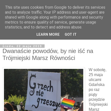
This site uses cookies from Google to deliver its services
Żyjąc wiarą w REALNYM
and to analyze traffic. Your IP address and user-agent are
shared with Google along with performance and security
świecie
metrics to ensure quality of service, generate usage
statistics, and to detect and address abuse.
Blog pastora Pawła Bartosika
LEARN MORE
GOT IT
środa, 22 maja 2019
Dwanaście powodów, by nie iść na
Trójmiejski Marsz Równości
W sobotę,
25 maja
ulicami
Gdańska
po raz
piąty
przejdzie
Trójmiejski
Marsz