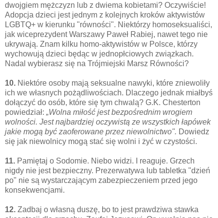
dwojgiem mężczyzn lub z dwiema kobietami? Oczywiście!
Adopcja dzieci jest jednym z kolejnych kroków aktywistów
LGBTQ+ w kierunku "równości". Niektórzy homoseksualiści,
jak wiceprezydent Warszawy Paweł Rabiej, nawet tego nie
ukrywają. Znam kilku homo-aktywistów w Polsce, którzy
wychowują dzieci będąc w jednopłciowych związkach.
Nadal wybierasz się na Trójmiejski Marsz Równości?
10.
Niektóre osoby mają seksualne nawyki, które zniewoliły
ich we własnych pożądliwościach. Dlaczego jednak miałbyś
dołączyć do osób, które się tym chwalą? G.K. Chesterton
powiedział:
„Wolna miłość jest bezpośrednim wrogiem
wolności. Jest najbardziej oczywistą ze wszystkich łapówek
jakie mogą być zaoferowane przez niewolnictwo".
Dowiedz
się jak niewolnicy mogą stać się wolni i żyć w czystości.
11.
Pamiętaj o Sodomie. Niebo widzi. I reaguje.
Grzech
nigdy nie jest bezpieczny. Prezerwatywa lub tabletka "dzień
po" nie są wystarczającym zabezpieczeniem przed jego
konsekwencjami.
12.
Zadbaj o własną duszę, bo to jest prawdziwa stawka