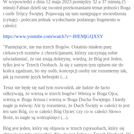
W wypowiedzi z dnia 12 maja 2023 pomiędzy 32 a 37 minutą (5
minut) Fabian dzieli się swoimi przekonaniami temat jedności Boga
i osób Trójcy Świętej. Pojawiają się tam następujące stwierdzenia
(cytuję) - polecam jednak wysłuchanie podanego fragmentu w
całości:
https://www.youtube.com/watch?
v=-BfEMjGQXSY
"Pamiętajcie, nie ma trzech Bogów. Ostatnio miałem parę
ciekawych rozmów z chrześcijanami, którzy zaczynają sobie
uświadamiać, że oni znają doktrynę, wiedzą, że Bóg jest Jeden,
tylko jest w Trzech Osobach. Ja się z samym tym opisem nie do
końca zgadzam, bo my osób, koncepcji osoby nie rozumiemy tak,
jak ją rozumie język hebrajski (...).
Teraz nie będę się nad tym rozwodził, ale ludzie de facto
odkrywają, że wierzą w trzech bogów! Wierzą w Boga Ojca,
wierzą w Boga Jezusa i wierzą w Boga Ducha Świętego. I kiedy
nagle ja mówię: Ale ty rozumiesz, że Duch Święty w całości to jest
ten sam Bóg, co w całości Bóg Ojciec czy co w całości Słowo
Boże, to nagle są wstrząśnięci (...).
Bóg jest jeden, który się objawia w trzech (sp)osobach, który się