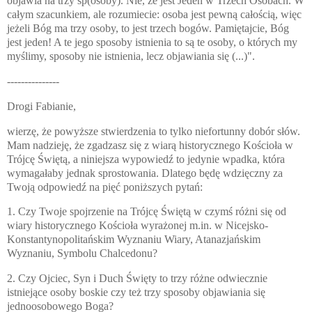
objawia na trzy sp(osoby). Nie, że jest Jeden w Trzech Osobach. W
całym szacunkiem, ale rozumiecie: osoba jest pewną całością, więc
jeżeli Bóg ma trzy osoby, to jest trzech bogów. Pamiętajcie, Bóg
jest jeden! A te jego sposoby istnienia to są te osoby, o których my
myślimy, sposoby nie istnienia, lecz objawiania się (...)".
---------------
Drogi Fabianie,
wierzę, że powyższe stwierdzenia to tylko niefortunny dobór słów.
Mam nadzieję, że zgadzasz się z wiarą historycznego Kościoła w
Trójcę Świętą, a niniejsza wypowiedź to jedynie wpadka, która
wymagałaby jednak sprostowania. Dlatego będę wdzięczny za
Twoją odpowiedź na pięć poniższych pytań:
1. Czy Twoje spojrzenie na Trójcę Świętą w czymś różni się od
wiary historycznego Kościoła wyrażonej m.in. w Nicejsko-
Konstantynopolitańskim Wyznaniu Wiary, Atanazjańskim
Wyznaniu, Symbolu Chalcedonu?
2. Czy Ojciec, Syn i Duch Święty to trzy różne odwiecznie
istniejące osoby boskie czy też trzy sposoby objawiania się
jednoosobowego Boga?