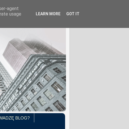
user-agent
erate usage
LEARN MORE
GOT IT
WADZĘ BLOG?