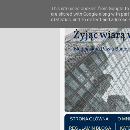
This site uses cookies from Google to d
are shared with Google along with perf
statistics, and to detect and address 
Żyjąc wiarą
Blog pastora Pawła Bartos
STRONA GŁÓWNA
O MN
REGULAMIN BLOGA
KAT