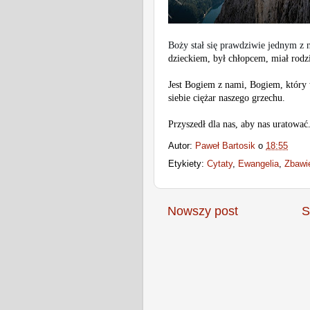
Boży stał się prawdziwie jednym z 
dzieckiem, był chłopcem, miał rod
Jest Bogiem z nami, Bogiem, który 
siebie ciężar naszego grzechu.
Przyszedł dla nas, aby nas uratować
Autor:
Paweł Bartosik
o
18:55
Etykiety:
Cytaty
,
Ewangelia
,
Zbawi
Nowszy post
S