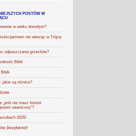
NIEJSZYCH POSTÓW W
IĄCU
onownie w wieku dorosłym?
ześcijaninem nie wierząc w Trójcę
oc odpuszczania grzechów?
odność Biblii
Biblii
t: jakie są różnice?
dziele
 „jeśli nie masz historii
 jesteś nawrócony”?
szubach 2025!
lię (bezpłatnie)!