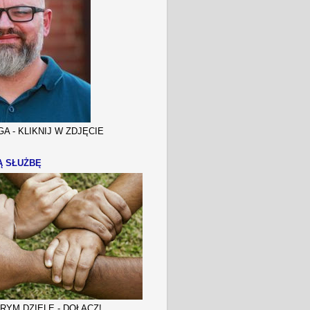
A - KLIKNIJ W ZDJĘCIE
Ą SŁUŻBĘ
YM DZIELE - DOŁĄCZ!