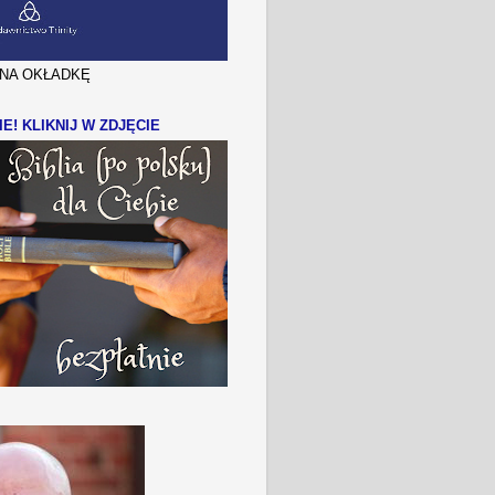
J NA OKŁADKĘ
IE! KLIKNIJ W ZDJĘCIE