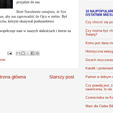
przyjdzie do nas.
10 NAJPOPULAR
Boże Narodzenie oznajmia, że Syn
OSTATNIM MIES
nas, aby nas zaprowadzić do Ojca w niebie.
Był
ziców, którym okazywał posłuszeństwo.
Czy chrzcić się p
współczuje nam w naszych słabościach i bierze na
Czy można być chr
Świętą?
Komu jest dana m
.
Historyczna wiaryg
enie
Grzech niszczenia 
Katolik i protestan
trona główna
Starszy post
Partner w dobrym 
Czy prawdą jest, że
nawrócenia, to nie
Czerwcówka na Ka
Mam dla Ciebie Bib