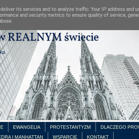
eliver its services and to analyze traffic. Your IP address and 
ormance and security metrics to ensure quality of service, gen
abuse.
 w REALNYM świecie
ika
IE
EWANGELIA
PROTESTANTYZM
DLACZEGO PRO
EDRA I MANHATTAN
WSPARCIE
KONTAKT