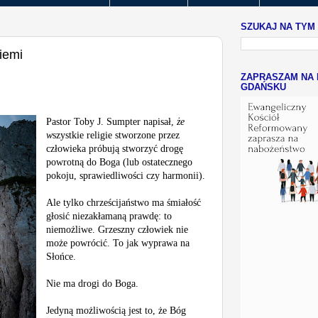
SZUKAJ NA TYM
iemi
ZAPRASZAM NA 
GDAŃSKU
Pastor Toby J. Sumpter napisał,
że
w
szystkie religie stworzone przez
człowieka próbują stworzyć drogę
powrotną do Boga (lub ostatecznego
pokoju, sprawiedliwości czy harmonii).
Ale tylko chrześcijaństwo ma śmiałość
głosić niezakłamaną prawdę: to
niemożliwe. Grzeszny człowiek nie
może powrócić. To jak wyprawa na
Słońce.
Nie ma drogi do Boga.
Jedyną możliwością jest to, że Bóg