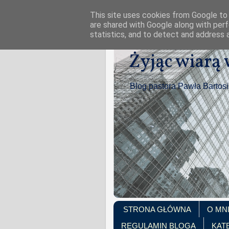
This site uses cookies from Google to d
are shared with Google along with perf
statistics, and to detect and address 
Żyjąc wiarą
Blog pastora Pawła Bartos
STRONA GŁÓWNA
O MN
REGULAMIN BLOGA
KAT