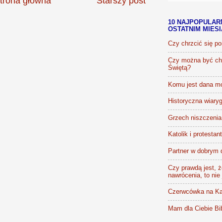
trona główna
Starszy post
10 NAJPOPULAR
OSTATNIM MIES
Czy chrzcić się p
Czy można być chr
Świętą?
Komu jest dana m
Historyczna wiaryg
Grzech niszczenia 
Katolik i protestan
Partner w dobrym 
Czy prawdą jest, że
nawrócenia, to nie
Czerwcówka na Ka
Mam dla Ciebie Bib