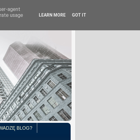
user-agent
erate usage
LEARN MORE
GOT IT
WADZĘ BLOG?