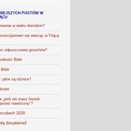
NIEJSZYCH POSTÓW W
IĄCU
onownie w wieku dorosłym?
ześcijaninem nie wierząc w Trójcę
oc odpuszczania grzechów?
odność Biblii
Biblii
t: jakie są różnice?
dziele
 „jeśli nie masz historii
 jesteś nawrócony”?
szubach 2025!
lię (bezpłatnie)!