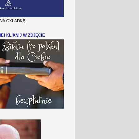
J NA OKŁADKĘ
IE! KLIKNIJ W ZDJĘCIE