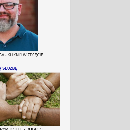
A - KLIKNIJ W ZDJĘCIE
Ą SŁUŻBĘ
YM DZIELE - DOŁĄCZ!