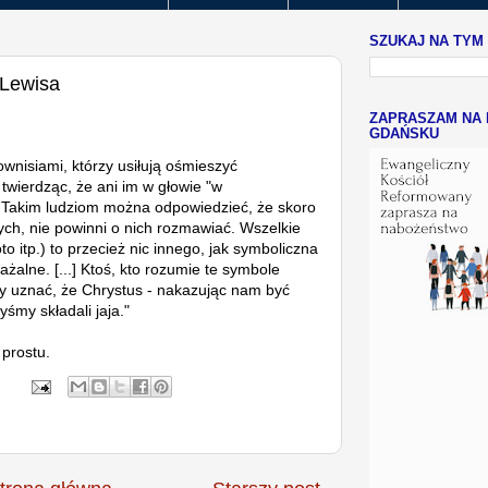
SZUKAJ NA TYM
 Lewisa
ZAPRASZAM NA 
GDAŃSKU
ownisiami, którzy usiłują ośmieszyć
 twierdząc, że ani im w głowie "w
. Takim ludziom można odpowiedzieć, że skoro
łych, nie powinni o nich rozmawiać. Wszelkie
oto itp.) to przecież nic innego, jak symboliczna
żalne. [...] Ktoś, kto rozumie te symbole
y uznać, że Chrystus - nakazując nam być
yśmy składali jaja."
 prostu.