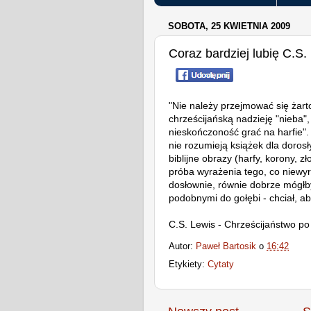
SOBOTA, 25 KWIETNIA 2009
Coraz bardziej lubię C.S.
"Nie należy przejmować się żart
chrześcijańską nadzieję "nieba",
nieskończoność grać na harfie"
nie rozumieją książek dla doros
biblijne obrazy (harfy, korony, zł
próba wyrażenia tego, co niewyra
dosłownie, równie dobrze mógłb
podobnymi do gołębi - chciał, ab
C.S. Lewis - Chrześcijaństwo po
Autor:
Paweł Bartosik
o
16:42
Etykiety:
Cytaty