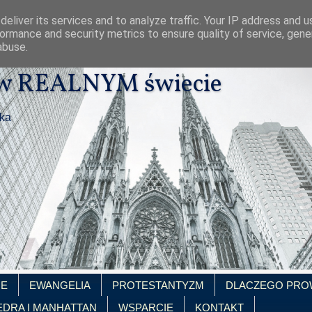
eliver its services and to analyze traffic. Your IP address and 
ormance and security metrics to ensure quality of service, gen
abuse.
 w REALNYM świecie
ika
IE
EWANGELIA
PROTESTANTYZM
DLACZEGO PRO
EDRA I MANHATTAN
WSPARCIE
KONTAKT