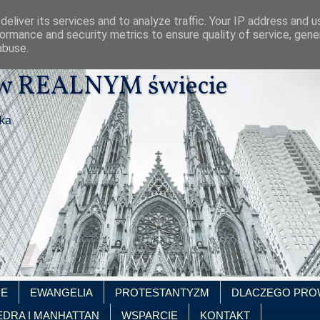
eliver its services and to analyze traffic. Your IP address and 
ormance and security metrics to ensure quality of service, gen
abuse.
 w REALNYM świecie
ika
IE
EWANGELIA
PROTESTANTYZM
DLACZEGO PRO
EDRA I MANHATTAN
WSPARCIE
KONTAKT