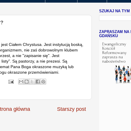
SZUKAJ NA TYM
e?
ZAPRASZAM NA 
GDAŃSKU
ł jest Ciałem Chrystusa. Jest instytucją boską,
 organizmem, nie zaś dobrowolnym klubem
zest, a nie "zapisanie się". Jest
listy". Są pastorzy, a nie prezesi. Są
 temat Pana Boga okraszone muzyką lub
Bogu okraszone przemówieniami.
trona główna
Starszy post