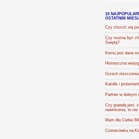
10 NAJPOPULAR
OSTATNIM MIES
Czy chrzcić się p
Czy można być chr
Świętą?
Komu jest dana m
Historyczna wiaryg
Grzech niszczenia 
Katolik i protestan
Partner w dobrym 
Czy prawdą jest, że
nawrócenia, to nie
Mam dla Ciebie Bib
Czerwcówka na Ka