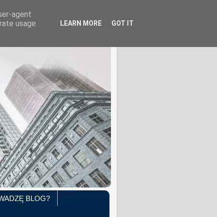
user-agent
erate usage
LEARN MORE
GOT IT
WADZĘ BLOG?