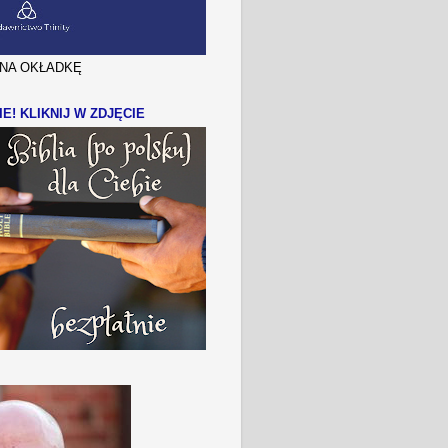
J NA OKŁADKĘ
IE! KLIKNIJ W ZDJĘCIE