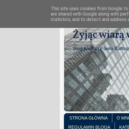
This site uses cookies from Google to d
are shared with Google along with perf
statistics, and to detect and address 
Żyjąc wiarą
Blog pastora Pawła Bartos
STRONA GŁÓWNA
O MN
REGULAMIN BLOGA
KAT