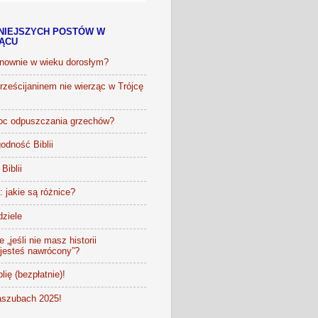
NIEJSZYCH POSTÓW W
IĄCU
onownie w wieku dorosłym?
ześcijaninem nie wierząc w Trójcę
oc odpuszczania grzechów?
odność Biblii
Biblii
t: jakie są różnice?
dziele
 „jeśli nie masz historii
 jesteś nawrócony”?
lię (bezpłatnie)!
szubach 2025!