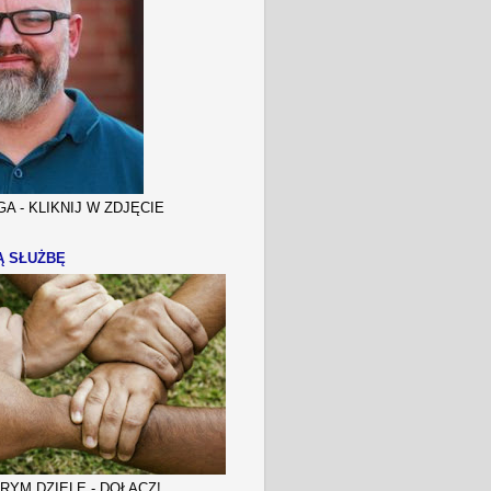
A - KLIKNIJ W ZDJĘCIE
Ą SŁUŻBĘ
YM DZIELE - DOŁĄCZ!