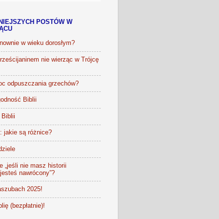
NIEJSZYCH POSTÓW W
IĄCU
onownie w wieku dorosłym?
ześcijaninem nie wierząc w Trójcę
oc odpuszczania grzechów?
odność Biblii
Biblii
t: jakie są różnice?
dziele
 „jeśli nie masz historii
 jesteś nawrócony”?
szubach 2025!
lię (bezpłatnie)!