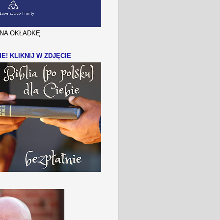
J NA OKŁADKĘ
IE! KLIKNIJ W ZDJĘCIE