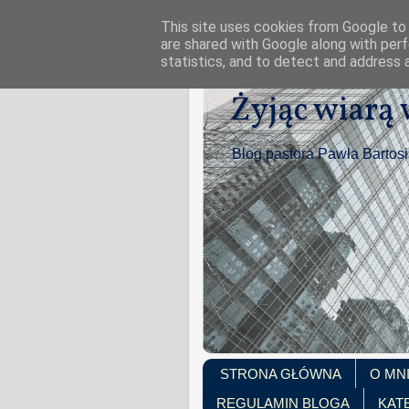
This site uses cookies from Google to d
are shared with Google along with perf
statistics, and to detect and address 
Żyjąc wiarą
Blog pastora Pawła Bartos
STRONA GŁÓWNA
O MN
REGULAMIN BLOGA
KAT