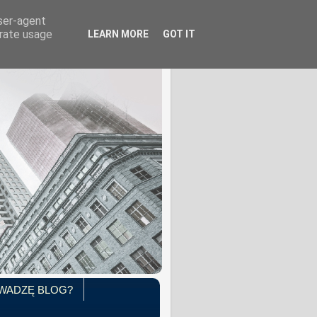
user-agent
erate usage
LEARN MORE
GOT IT
WADZĘ BLOG?