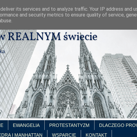
eliver its services and to analyze traffic. Your IP address and 
ormance and security metrics to ensure quality of service, gen
abuse.
 w REALNYM świecie
ika
IE
EWANGELIA
PROTESTANTYZM
DLACZEGO PRO
EDRA I MANHATTAN
WSPARCIE
KONTAKT