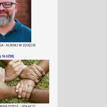
A - KLIKNIJ W ZDJĘCIE
Ą SŁUŻBĘ
YM DZIELE - DOŁĄCZ!