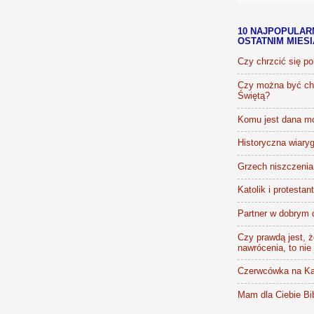
10 NAJPOPULAR
OSTATNIM MIES
Czy chrzcić się p
Czy można być chr
Świętą?
Komu jest dana m
Historyczna wiaryg
Grzech niszczenia 
Katolik i protestan
Partner w dobrym 
Czy prawdą jest, że
nawrócenia, to nie
Czerwcówka na Ka
Mam dla Ciebie Bib