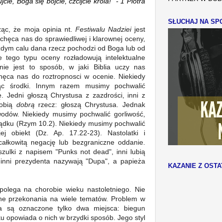
ujcie, Boga się bójcie, czcijcie króla!" - 1 Piotra
SŁUCHAJ NA SPO
ząc, że moja opinia nt.
Festiwalu Nadziei
jest
achęca nas do sprawiedliwej i klarownej oceny,
ażdym calu dana rzecz pochodzi od Boga lub od
e tego typu oceny rozładowują intelektualne
nie jest to sposób, w jaki Biblia uczy nas
ęca nas do roztropnosci w ocenie. Niekiedy
c środki.
Innym razem musimy pochwalić
ę.
Jedni głoszą Chrystusa z zazdrości, inni z
robią
dobrą
rzecz: głoszą Chrystusa. Jednak
odów.
Niekiedy musimy pochwalić gorliwość,
sądku (Rzym 10.2). Niekiedy musimy pochwalić
j obiekt (Dz. Ap. 17.22-23). Nastolatki i
ą całkowitą negację lub bezgraniczne oddanie.
szulki z napisem "Punks not dead", inni lubią
, inni prezydenta nazywają "Dupa", a papieża
KAZANIE Z OSTA
olega na chorobie wieku nastoletniego. Nie
ne przekonania na wiele tematów. Problem w
a są oznaczone tylko dwa miejsca:
biegun
ku
opowiada o nich w brzydki sposób. Jego styl