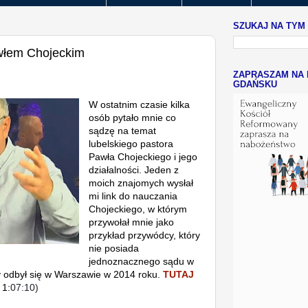
SZUKAJ NA TYM
włem Chojeckim
ZAPRASZAM NA 
GDAŃSKU
W ostatnim czasie kilka
osób pytało mnie co
sądzę na temat
lubelskiego pastora
Pawła Chojeckiego i jego
działalności.
Jeden z
moich znajomych wysłał
mi link do nauczania
Chojeckiego, w którym
przywołał mnie jako
przykład przywódcy, który
nie posiada
jednoznacznego sądu w
ry odbył się w Warszawie w 2014 roku.
TUTAJ
 1:
07:10)