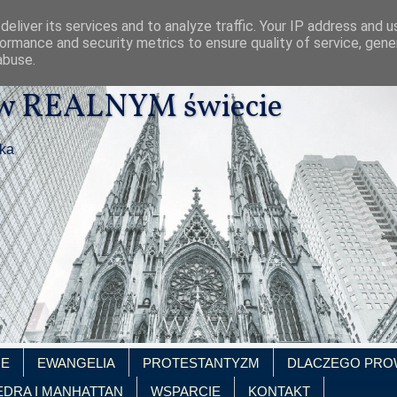
eliver its services and to analyze traffic. Your IP address and 
ormance and security metrics to ensure quality of service, gen
abuse.
 w REALNYM świecie
ika
IE
EWANGELIA
PROTESTANTYZM
DLACZEGO PRO
EDRA I MANHATTAN
WSPARCIE
KONTAKT