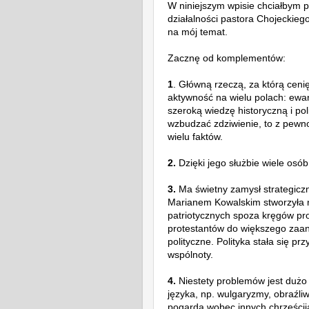
W niniejszym wpisie chciałbym po
działalności pastora Chojeckieg
na mój temat.
Zacznę od komplementów:
1
. Główną rzeczą, za którą ceni
aktywność na wielu polach:
ewan
szeroką wiedzę historyczną i pol
wzbudzać zdziwienie, to z pewn
wielu faktów.
2.
Dzięki jego służbie wiele osó
3.
Ma świetny zamysł strategiczn
Marianem Kowalskim stworzyła 
patriotycznych spoza kręgów pro
protestantów do większego zaa
polityczne. Polityka stała się p
wspólnoty.
4.
Niestety proble
mów jest dużo 
języka, np. wulgaryzmy, obraźl
pogarda wobec innych chrześcij