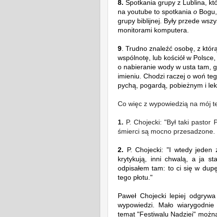
8.
Spotkania grupy z Lublina, kt
na youtube to spotkania
o
Bogu,
grupy biblijnej. Były przede wsz
monitorami komputera.
9
. Trudno znaleźć osobę, z którą
wspólnotę, lub kościół w Polsce, 
o nabieranie wody w usta tam, 
imieniu. Chodzi raczej o woń te
pychą, pogardą, pobieżnym i le
Co więc z wypowiedzią na mój t
1.
P. Chojecki:
"Był taki pastor 
śmierci są mocno przesadzone.
2.
P. Chojecki: "
I wtedy jeden 
krytykują, inni chwalą, a ja 
odpisałem tam: to ci się w dupę 
tego płotu."
Paweł Chojecki lepiej odgrywa 
wypowiedzi. Mało wiarygodnie
temat "Festiwalu Nadziei" możn