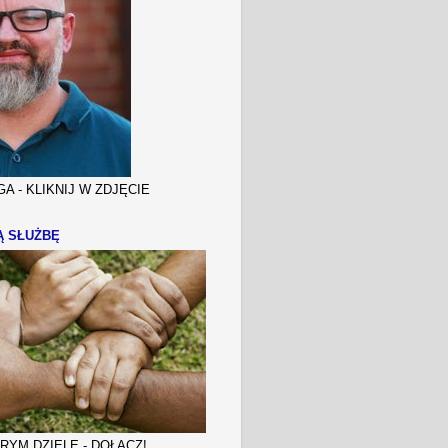
A - KLIKNIJ W ZDJĘCIE
Ą SŁUŻBĘ
YM DZIELE - DOŁĄCZ!