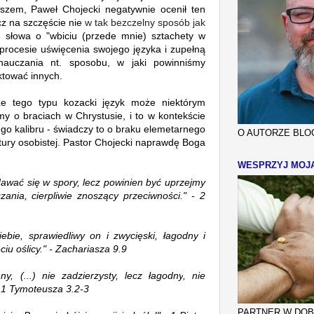
szem, Paweł Chojecki negatywnie ocenił ten
cz na szczęście nie
w tak bezczelny sposób jak
e słowa o "
wbiciu (przede mnie) sztachety w
procesie uświęcenia swojego języka i zupełną
 nauczania nt. sposobu, w jaki powinniśmy
ktować innych.
że tego typu kozacki język może niektórym
 o braciach w Chrystusie, i to w kontekście
ego kalibru - świadczy to o braku elemetarnego
O AUTORZE BLOG
tury osobistej. Pastor Chojecki naprawdę Boga
WESPRZYJ MOJ
awać się w spory, lecz powinien być uprzejmy
zania, cierpliwie znoszący przeciwności." - 2
iebie, sprawiedliwy on i zwycięski,
łagodny
i
ęciu oślicy." - Zachariasza 9.9
y, (...)
nie zadzierzysty, lecz
łagodny
, nie
- 1 Tymoteusza 3
.2-3
PARTNER W DOBR