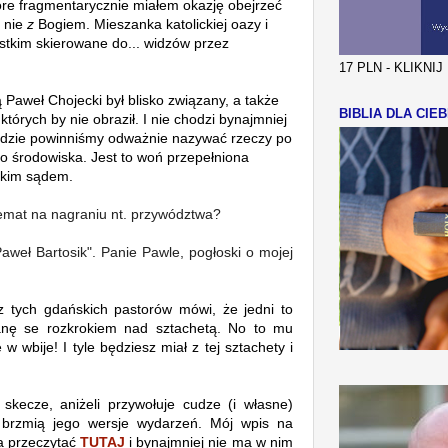
óre fragmentarycznie miałem okazję obejrzeć
 nie
z
Bogiem. Mieszanka katolickiej oazy i
ystkim skierowane do... widzów przez
17 PLN - KLIKNI
 Paweł Chojecki był blisko związany, a także
BIBLIA DLA CIEB
których by nie obraził. I nie chodzi bynajmniej
gdzie powinniśmy odważnie nazywać rzeczy po
go środowiska. Jest to woń przepełniona
kkim sądem.
emat na nagraniu nt. przywództwa?
Paweł Bartosik". Panie Pawle, pogłoski o mojej
z tych gdańskich pastorów mówi, że j
edni to
stanę se rozkrokiem nad sztachetą. No to mu
w wbije! I tyle będziesz miał z tej sztachety i
skecze, aniżeli przywołuje cudze (i własne)
 brzmią jego wersje wydarzeń.
Mój wpis na
a przeczytać
TUTAJ
i bynajmniej nie ma w nim