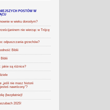
NIEJSZYCH POSTÓW W
IĄCU
onownie w wieku dorosłym?
ześcijaninem nie wierząc w Trójcę
oc odpuszczania grzechów?
odność Biblii
Biblii
t: jakie są różnice?
dziele
 „jeśli nie masz historii
 jesteś nawrócony”?
lię (bezpłatnie)!
szubach 2025!