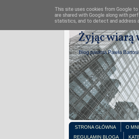
This site uses cookies from Google to d
are shared with Google along with perf
statistics, and to detect and address 
Żyjąc wiarą
Blog pastora Pawła Bartos
STRONA GŁÓWNA
O MN
REGULAMIN BLOGA
KAT