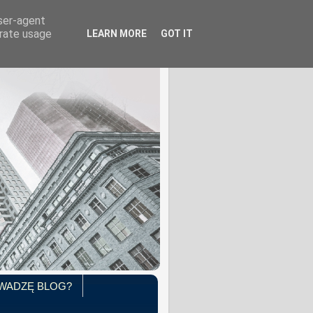
user-agent
erate usage
LEARN MORE
GOT IT
WADZĘ BLOG?