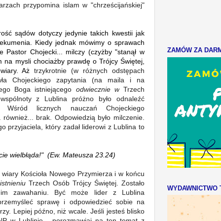
rzach przypomina islam w "chrześcijańskiej"
rość sądów dotyczy jedynie takich kwestii jak
y ekumenia. Kiedy jednak mówimy o sprawach
ZAMÓW ZA DARMO
e Pastor Chojecki... milczy (czyżby "stanął w
 na mysli chociażby prawdę o Trójcy Świętej,
 wiary. Aż
trzykrotnie (w różnych odstępach
ła Chojeckiego zapytania (na maila i na
ego Boga istniejącego
odwiecznie w
Trzech
spólnoty z Lublina próżno było odnaleźć
 Wśród licznych nauczań Chojeckiego
również... brak. Odpowiedzią było milczenie.
przyjaciela, który zadał liderowi z Lublina to
cie
wielbłąda!" (Ew. Mateusza 23.24)
 wiary Kościoła Nowego Przymierza i w końcu
istnieniu
Trzech Osób Trójcy Świętej. Zostało
WYDAWNICTWO T
gim zawahaniu. Być może lider z Lublina
przemyśleć sprawę i odpowiedzieć sobie na
zy. Lepiej późno, niż wcale. Jeśli jesteś blisko
NP w Lublinie - porozmawiaj na ten temat z