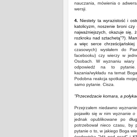
nauczania, mówienia o adwersa
wersji.
4.
Niestety ta wyrazistość i ost
katolicyzm, noszenie broni cz
najważniejszych, okazuje się, ż
rozkroku nad sztachetą"?). Mam
a więc serce chrześcijańskiej
czasowych) wysłałem do Paw
facebooku)
czy wierzy w jedn
Osobach. W wyznaniu wiary w
odpowiedź na to pytanie.
kazania/wykładu na temat Boga 
Podobna reakcja spotkała mojego 
samo pytanie. Cisza.
"Przecedzacie komara, a
połyka
Przejrzałem niedawno wyznanie
pojawiło się w nim wyznanie
o 
jednak opublikowane po dłu
potrzebował nieco czasu, by 
pytanie o to, w jakiego Boga wier
środowiska "Idź pod prąd" i K