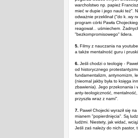
warcholstwo np. papież Francisz
mieć w dupie i jego nauki też".
odważnie przeklinał ("do k..wy 
program
córki Pawła Chojeckiego
reagował... uśmi
echem. Żadnych
"bezkompromisowego" lidera.
5.
Filmy z nauczania na youtube 
a także
mentalność guru i prusk
6.
Jeśli chodzi o teologię - Pawe
od historycznego protestantyz
fundamentalizm, antynomizm, l
(nieomal jakby była to księga inn
zbawienia). Jego przekonania i 
anty-teologiczność, mentalność
przyszła wraz z nami".
7.
Paweł Chojecki wyraził się n
mianem "popierdnięcia". Są ludzie
ludźmi. Niestety, jak widać, wci
Jeśli zaś należy do nich pastor, t