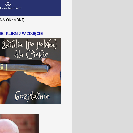
J NA OKŁADKĘ
IE! KLIKNIJ W ZDJĘCIE