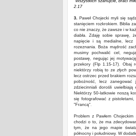
"Wszystkich
szanujcie
, braci mił
2.17
3.
Paweł Chojecki myli się sąd
stanięciem rozkrokiem. Biblia z
co nie znaczy, że zawsze i w k
diabła. Zdaję sobie sprawę, ż
napięcie i są medialne, lecz 
rozeznania. Boża mądrość
zach
musimy pochwalić cel, negują
postawę, negując jej motywacj
przekory (Flp 1.15-17). Obaj 
niektórzy robią to ze
złych
pow
lecz ostrzec przed brakiem roz
pobożność, lecz zanegować je
zdziecinniali dorośli uwielbiaj
Niektórzy 50-latkowie noszą ko
się fotografować z pistoletami
"Francą".
Problem z Pawłem Chojeckim p
chodzi o to, że ma zdecydowa
tym, że na jego mapie świat
północny i południowy. W dodat