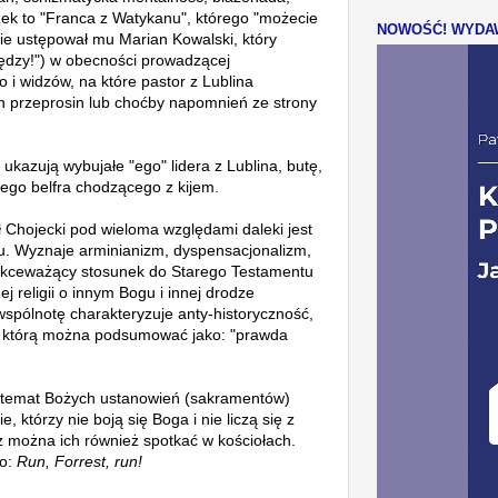
ek to "Franca z Watykanu", którego "
możecie
NOWOŚĆ! WYDAW
 Nie ustępował mu
Marian Kowalski, który
nędzy!") w obecności prowadzącej
 i widzów, na które pastor z Lublina
 przeprosin lub choćby napomnień ze strony
ukazują wybujałe "ego" lidera z Lublina, butę,
iego belfra chodzącego z kijem.
ł Chojecki pod wieloma względami daleki jest
mu. Wyznaje
arminianizm, dyspensacjonalizm,
ekceważący stosunek do Starego Testamentu
ej religii o innym Bogu i innej drodze
wspólnotę charakteryzuje a
nty-historyczność,
, którą można podsumować jako: "prawda
a temat Bożych ustanowień (sakramentów)
, którzy nie boją się Boga i nie liczą się z
ąż można ich również spotkać w kościołach.
o:
Run, Forrest, run!