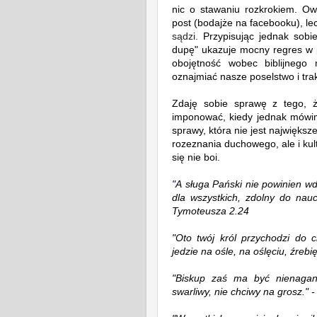
nic o stawaniu rozkrokiem.
Ow
post (bodajże na facebooku), le
sądzi.
Przypisując jednak sobi
dupę"
ukazuje mocny regres w 
obojętność wobec biblijnego
oznajmiać nasze poselstwo i tra
Zdaję sobie sprawę z tego, 
imponować, kiedy jednak mówimy
sprawy, która nie jest największ
rozeznania duchowego, ale i kul
się nie boi.
"
A
sługa Pański
nie powinien wd
dla wszystkich, zdolny do nauc
Tymoteusza 2.24
"Ot
o twój król przychodzi do c
jedzie na ośle, na oślęciu, źrebi
"Biskup zaś ma być nienagann
swarliwy, nie chciwy na grosz." 