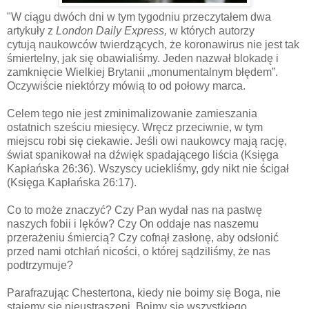
"W ciągu dwóch dni w tym tygodniu przeczytałem dwa
artykuły z
London Daily Express,
w których autorzy
cytują naukowców twierdzących, że koronawirus nie jest tak
śmiertelny, jak się obawialiśmy. Jeden nazwał blokadę i
zamknięcie Wielkiej Brytanii „monumentalnym błędem”.
Oczywiście niektórzy mówią to od połowy marca.
Celem tego nie jest zminimalizowanie zamieszania
ostatnich sześciu miesięcy. Wręcz przeciwnie, w tym
miejscu robi się ciekawie. Jeśli owi naukowcy mają rację,
świat spanikował na dźwięk spadającego liścia (Księga
Kapłańska 26:36). Wszyscy uciekliśmy, gdy nikt nie ścigał
(Księga Kapłańska 26:17).
Co to może znaczyć? Czy Pan wydał nas na pastwę
naszych fobii i lęków? Czy On oddaje nas naszemu
przerażeniu śmiercią?
Czy cofnął zasłonę, aby odsłonić
przed nami otchłań nicości, o której sądziliśmy, że nas
podtrzymuje?
Parafrazując Chestertona, kiedy nie boimy się Boga, nie
stajemy się nieustraszeni. Boimy się wszystkiego.