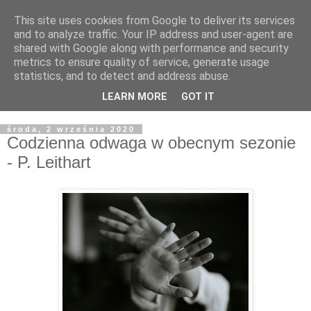
This site uses cookies from Google to deliver its services
Żyjąc wiarą w REALNYM
and to analyze traffic. Your IP address and user-agent are
shared with Google along with performance and security
świecie
metrics to ensure quality of service, generate usage
statistics, and to detect and address abuse.
Blog pastora Pawła Bartosika
LEARN MORE
GOT IT
środa, 2 września 2020
Codzienna odwaga w obecnym sezonie
- P. Leithart