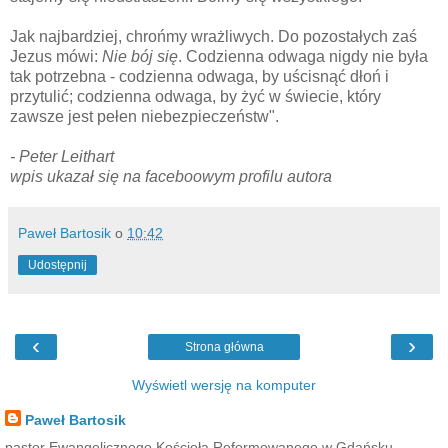
Jak najbardziej, chrońmy wrażliwych. Do pozostałych zaś
Jezus mówi:
Nie bój się
. Codzienna odwaga nigdy nie była
tak potrzebna - codzienna odwaga, by uścisnąć dłoń i
przytulić; codzienna odwaga, by żyć w świecie, który
zawsze jest pełen niebezpieczeństw".
- Peter Leithart
wpis ukazał się na faceboowym profilu autora
Paweł Bartosik
o
10:42
Udostępnij
‹
›
Strona główna
Wyświetl wersję na komputer
Paweł Bartosik
pastor Ewangelicznego Kościoła Reformowanego w Gdańsku