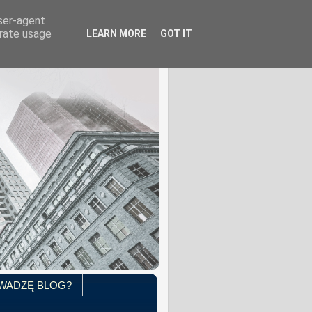
user-agent
erate usage
LEARN MORE
GOT IT
WADZĘ BLOG?