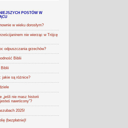
NIEJSZYCH POSTÓW W
IĄCU
onownie w wieku dorosłym?
ześcijaninem nie wierząc w Trójcę
oc odpuszczania grzechów?
odność Biblii
Biblii
t: jakie są różnice?
dziele
 „jeśli nie masz historii
 jesteś nawrócony”?
szubach 2025!
lię (bezpłatnie)!