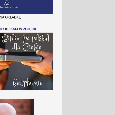
J NA OKŁADKĘ
IE! KLIKNIJ W ZDJĘCIE