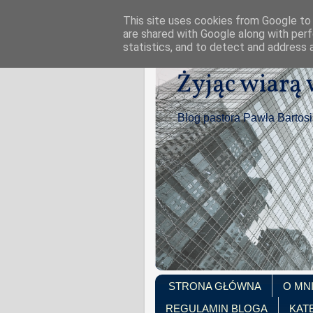
This site uses cookies from Google to d
are shared with Google along with perf
statistics, and to detect and address 
Żyjąc wiarą
Blog pastora Pawła Bartos
STRONA GŁÓWNA
O MN
REGULAMIN BLOGA
KAT