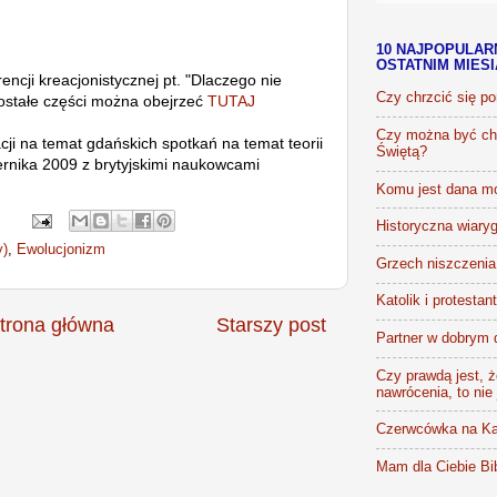
10 NAJPOPULAR
OSTATNIM MIES
ncji kreacjonistycznej pt. "Dlaczego nie
Czy chrzcić się p
ostałe części można obejrzeć
TUTAJ
Czy można być chr
cji na temat gdańskich spotkań na temat teorii
Świętą?
ernika 2009 z brytyjskimi naukowcami
Komu jest dana m
Historyczna wiaryg
y)
,
Ewolucjonizm
Grzech niszczenia 
Katolik i protestan
trona główna
Starszy post
Partner w dobrym 
Czy prawdą jest, że
nawrócenia, to nie
Czerwcówka na Ka
Mam dla Ciebie Bib