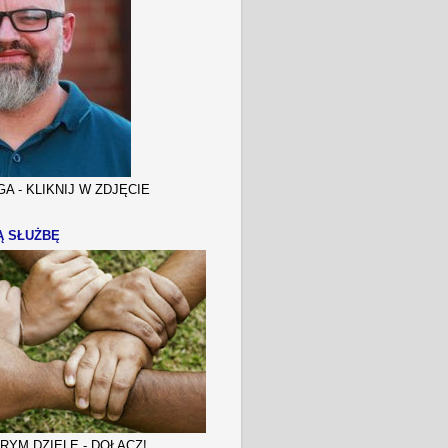
A - KLIKNIJ W ZDJĘCIE
Ą SŁUŻBĘ
YM DZIELE - DOŁĄCZ!