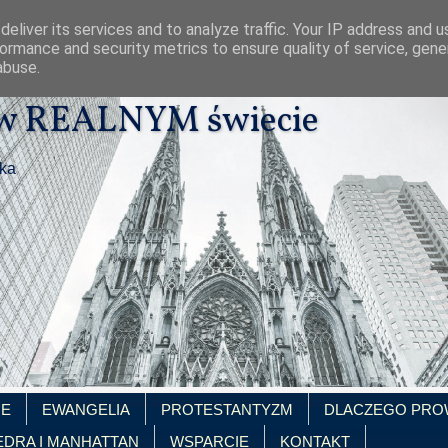
eliver its services and to analyze traffic. Your IP address and 
ormance and security metrics to ensure quality of service, gen
abuse.
 w REALNYM świecie
ika
IE
EWANGELIA
PROTESTANTYZM
DLACZEGO PRO
EDRA I MANHATTAN
WSPARCIE
KONTAKT