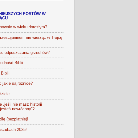
NIEJSZYCH POSTÓW W
IĄCU
onownie w wieku dorosłym?
ześcijaninem nie wierząc w Trójcę
oc odpuszczania grzechów?
odność Biblii
Biblii
t: jakie są różnice?
dziele
 „jeśli nie masz historii
 jesteś nawrócony”?
lię (bezpłatnie)!
szubach 2025!