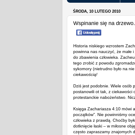
ŚRODA, 10 LUTEGO 2010
Wspinanie się na drzewo. 
Historia niskiego wzrostem Zac
powinna nas nauczyć, że małe i
do zbawienia człowieka. Zacheu
tego zrobić z powodu zgromadzo
sykomory (nietrudno było na nie
ciekawością!
Dziś jest podobnie. Wiele osób 
postanowili ot tak, z ciekawości
protestanckie nabożeństwo. Nicze
Księga Zachariasza 4:10 mówi a
początków". Nie powinniśmy ocen
człowieka z prawdą. Choćby było
dotknięcie łaski – w miłosne obj
często zapraszamy znajomych do