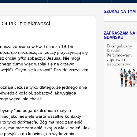
SZUKAJ NA TYM
Ot tak, z ciekawości...
ZAPRASZAM NA 
GDAŃSKU
heusza zapisana w Ew. Łukasza 19:1nn
pozornie nieznaczące
rzeczy przyczyniają się
sz chciał
tylko
zobaczyć Jezusa. Nie mógł
nego tłumu więc wspiął się na drzewo
 wejść). Czym się kierował? Przede wszystkim
poznaje Jezusa tylko dlatego, że jednego dnia
 odwiedzić kościół, zobaczyć jak wygląda
go więcej nie chcieli.
byśmy "nie pogardzali dniem małych
iać jako niewiele warte wszelkie kontakty
 to tylko
dotknięcie.
Bóg ma moc zamienić
ęcie, ma moc zamienić iskrę w wielki ogień. Jak
 przyjścia do kościoła, na wydarzenia