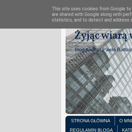
This site uses cookies from Google to d
are shared with Google along with perf
statistics, and to detect and address 
Żyjąc wiarą
Blog pastora Pawła Bartos
STRONA GŁÓWNA
O MN
REGULAMIN BLOGA
KAT