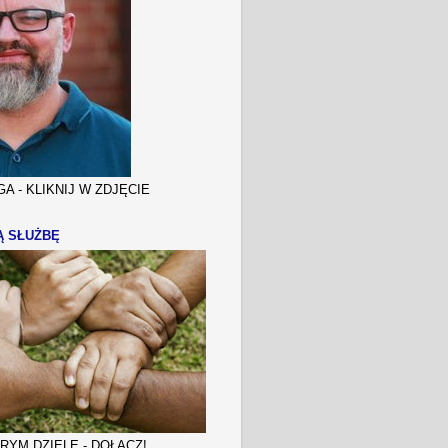
A - KLIKNIJ W ZDJĘCIE
Ą SŁUŻBĘ
YM DZIELE - DOŁĄCZ!