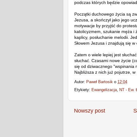
podczas których będzie opowia
Początki duchowego życia są zw
Jezusa, a skończył jako jego u
motywacje by przyjść do protes
katolicyzmem, szukanie męża i ż
kaplicy, posłuchanie melodii. Je
Słowem Jezusa i znajdują się w
Zatem o wiele lepiej jest słuchać
słuchać. Czasami nowe życie (co
się od dziwacznego "wspinania n
Najbliższa z nich już pojutrze, w 
Autor:
Paweł Bartosik
o
12:04
Etykiety:
Ewangelizacja
,
NT - Ew. 
Nowszy post
S