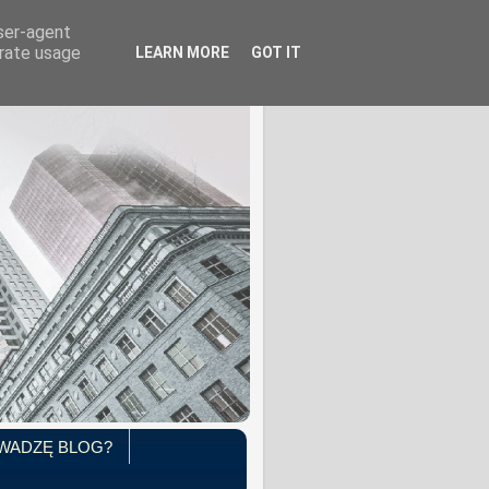
user-agent
erate usage
LEARN MORE
GOT IT
WADZĘ BLOG?