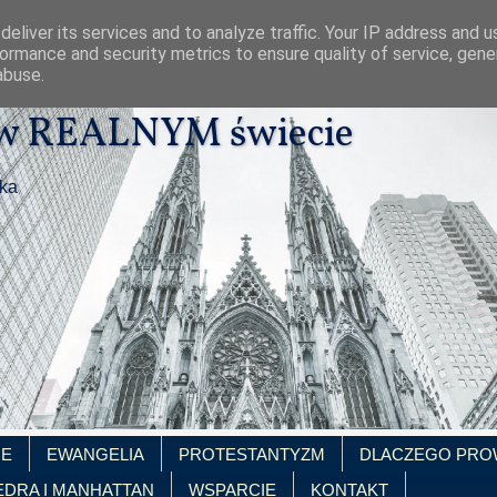
eliver its services and to analyze traffic. Your IP address and 
ormance and security metrics to ensure quality of service, gen
abuse.
 w REALNYM świecie
ika
IE
EWANGELIA
PROTESTANTYZM
DLACZEGO PRO
EDRA I MANHATTAN
WSPARCIE
KONTAKT