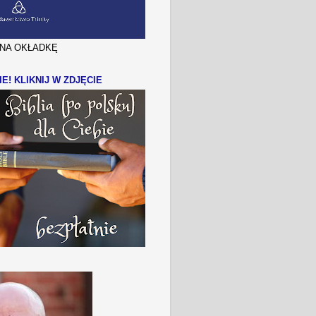
J NA OKŁADKĘ
IE! KLIKNIJ W ZDJĘCIE