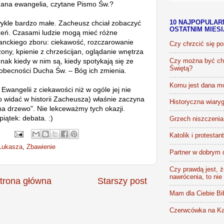
dana ewangelia, czytane Pismo Św.?
ykle bardzo małe. Zacheusz chciał zobaczyć
10 NAJPOPULAR
OSTATNIM MIES
czeń. Czasami ludzie mogą mieć różne
tanckiego zboru: ciekawość, rozczarowanie
Czy chrzcić się p
ony, kpienie z chrześcijan, oglądanie wnętrza
dnak kiedy w nim są, kiedy spotykają się ze
Czy można być chr
Świętą?
 obecności Ducha Św. – Bóg ich zmienia.
Komu jest dana m
 Ewangelii z ciekawości niż w ogóle jej nie
 widać w historii Zacheusza) właśnie zaczyna
Historyczna wiaryg
a drzewo". Nie lekceważmy tych okazji.
piątek: debata. :)
Grzech niszczenia 
Katolik i protestan
Łukasza
,
Zbawienie
Partner w dobrym 
Czy prawdą jest, że
nawrócenia, to nie
trona główna
Starszy post
Mam dla Ciebie Bib
Czerwcówka na Ka