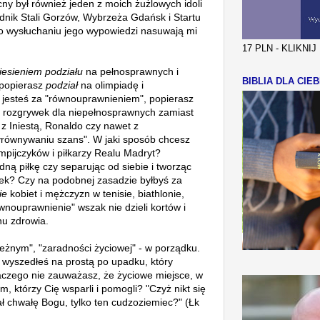
y był również jeden z moich żużlowych idoli
odnik Stali Gorzów, Wybrzeża Gdańsk i Startu
Po wysłuchaniu jego wypowiedzi nasuwają mi
17 PLN - KLIKNI
iesieniem podziału
na pełnosprawnych i
BIBLIA DLA CIEB
 popierasz
podział
na olimpiadę i
 jesteś za "równouprawnieniem", popierasz
 i rozgrywek dla niepełnosprawnych zamiast
z Iniestą, Ronaldo czy nawet z
równywaniu szans". W jaki sposób chcesz
mpijczyków i piłkarzy Realu Madryt?
ną piłkę czy separując od siebie i tworząc
k? Czy na podobnej zasadzie byłbyś za
ie
kobiet i mężczyzn w tenisie, biathlonie,
nouprawnienie" wszak nie dzieli kortów i
nu zdrowia.
leżnym", "zaradności życiowej" - w porządku.
e wyszedłeś na prostą po upadku, który
laczego nie zauważasz, że życiowe miejsce, w
, którzy Cię wsparli i pomogli? "
Czyż nikt się
dał chwałę Bogu, tylko ten cudzoziemiec?" (Łk