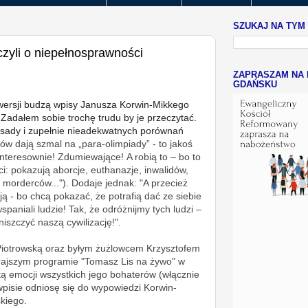
SZUKAJ NA TYM
 czyli o niepełnosprawności
ZAPRASZAM NA 
GDAŃSKU
owersji budzą wpisy Janusza Korwin-Mikkego
 Zadałem sobie trochę trudu by je przeczytać.
esady i zupełnie nieadekwatnych porównań
stów dają szmal na „para-olimpiady” - to jakoś
 interesownie!
Zdumiewające!
A robią to – bo to
ci: pokazują aborcje, euthanazje, inwalidów,
 morderców..."). Dodaje jednak: "
A przecież
ą - bo chcą pokazać, że potrafią dać ze siebie
wspaniali ludzie!
Tak, że odróżnijmy tych ludzi –
niszczyć naszą cywilizację!".
Piotrowską oraz byłym żużlowcem Krzysztofem
rajszym programie "Tomasz Lis na żywo" w
ą emocji wszystkich jego bohaterów (włącznie
pisie odniosę się do wypowiedzi Korwin-
kiego.