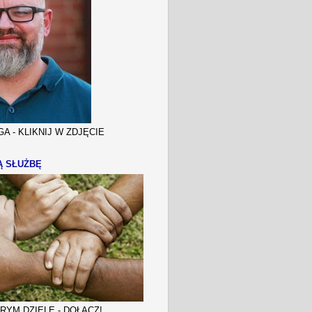
A - KLIKNIJ W ZDJĘCIE
Ą SŁUŻBĘ
YM DZIELE - DOŁĄCZ!