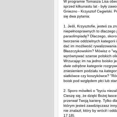
W programie Tomasza Lisa obecn
sprzed kilkunastu lat - były zaw
Gniezno - Krzysztof Cegielski. 
się dwa pytania:
1. Jeśli, Krzysztofie, jesteś za
zn
niepełnosprawnych to dlaczego
paraolimpiadę? Dlaczego, skoro
tworzenie oddzielnych kategorii
dać im możliwość rywalizowania 
Błaszczykowskim? Mówisz o "wy
wyrównywać szanse polskich oli
Wrzucając im na jedno boisko jed
dwie odrębne kategorie
rozgrywe
zniesieniem podziału na
kategor
siatkówce czy koszykówce? "Rów
boisk pod względem płci lub sta
2. Sporo mówiłeś o "byciu nieza
Cieszę się, że dzięki Bożej łasc
przerwał Twoją karierę. Tylko d
którym jesteś zawdzięczasz innym
nie znalazł, który by wrócił i od
17:18).