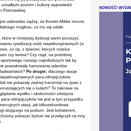
a uznałbym poziom i kulturę wypowiedzi
NOWOŚĆ! WYDAW
n-Piotrowskiej.
jne widowisko sądzę, że Korwin-Mikke mocno
medialnego rozgłosu, co mu się udało.
 które w niniejszej dyskusji warto poruszyć.
owaniu rywalizacji osób niepełnosprawnych (a
wo, co np. z dziećmi, których rodzice
basen czy tenisa? Czy rząd, na podobnej
ć sportowego rozwoju najmłodszych tak by
 nie powodowały hamowania talentów
 Radwańskich?
Po drugie:
dlaczego stacje
niepełnosprawnych para-olimpijczyków
dali nie pokazały
żadnej transmisji na żywo
z
poruszających się o kulach? To zakrawa na
glądanie wysiłku i
okoliczności
zdobycia
para-olimpijczyków nie jest w tym przypadku
ercyjnych stacji, jak kilkusekundowa
gi stojącego na podium. Jest bohaterem,
chcemy pokazać byście nie przełączyli na inny
.