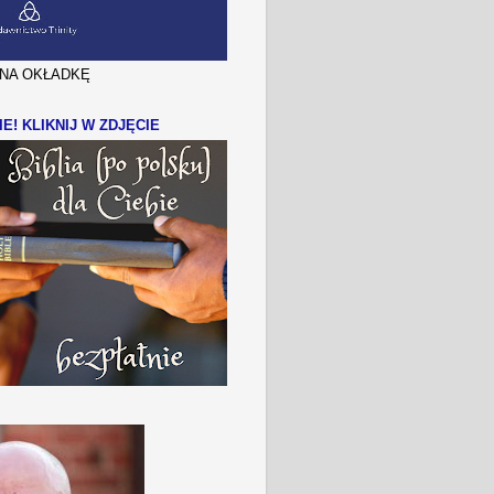
J NA OKŁADKĘ
IE! KLIKNIJ W ZDJĘCIE