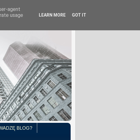
user-agent
erate usage
LEARN MORE
GOT IT
WADZĘ BLOG?