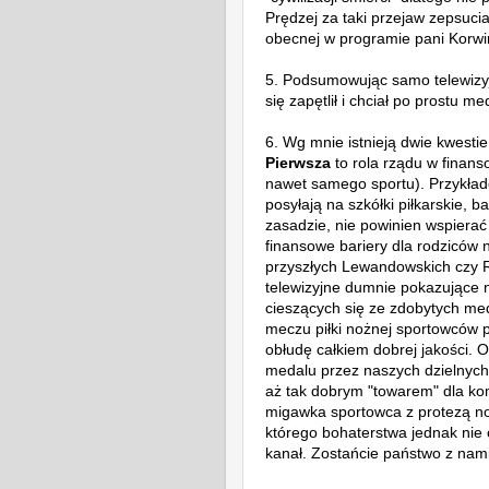
Prędzej za taki przejaw zepsuci
obecnej w programie
pani Korwi
5. Podsumowując samo telewizy
się zapętlił i chciał po prostu 
6. Wg mnie istnieją dwie kwestie,
Pierwsza
to rola rządu w finans
nawet samego sportu). Przykłado
posyłają na szkółki piłkarskie, 
zasadzie, nie powinien wspiera
finansowe bariery dla rodziców
przyszłych Lewandowskich czy
telewizyjne dumnie pokazujące 
cieszących się ze zdobytych me
meczu piłki nożnej sportowców 
obłudę całkiem dobrej jakości. O
medalu przez naszych dzielnych 
aż tak dobrym "towarem" dla kom
migawka sportowca z protezą no
którego bohaterstwa jednak nie 
kanał. Zostańcie państwo z nami