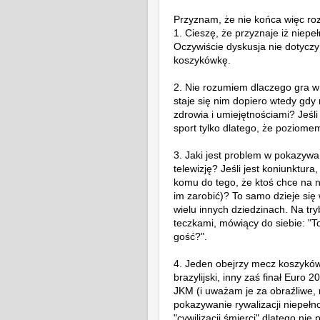
Przyznam, że nie końca więc ro
1. Cieszę, że przyznaje iż niepe
Oczywiście dyskusja nie dotyczy 
koszykówkę.
2. Nie rozumiem dlaczego gra w
staje się nim dopiero wtedy gdy 
zdrowia i umiejętnościami? Jeśli
sport tylko dlatego, że poziome
3. Jaki jest problem w pokazywan
telewizję? Jeśli jest koniunktur
komu do tego, że ktoś chce na n
im zarobić)? To samo dzieje się 
wielu innych dziedzinach. Na tr
teczkami, mówiący do siebie: "T
gość?".
4. Jeden obejrzy mecz koszykówk
brazylijski, inny zaś finał Euro 
JKM (i uważam je za obraźliwe, 
pokazywanie rywalizacji niepełn
"cywilizacji śmierci" dlatego ni