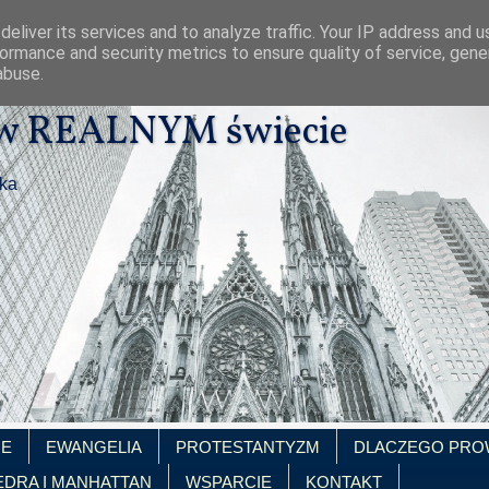
eliver its services and to analyze traffic. Your IP address and 
ormance and security metrics to ensure quality of service, gen
abuse.
 w REALNYM świecie
ika
IE
EWANGELIA
PROTESTANTYZM
DLACZEGO PRO
EDRA I MANHATTAN
WSPARCIE
KONTAKT