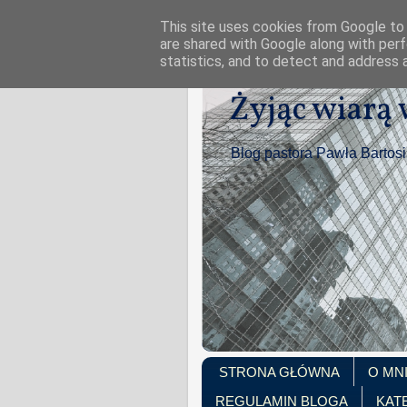
This site uses cookies from Google to d
are shared with Google along with perf
statistics, and to detect and address 
Żyjąc wiarą
Blog pastora Pawła Bartos
STRONA GŁÓWNA
O MN
REGULAMIN BLOGA
KAT