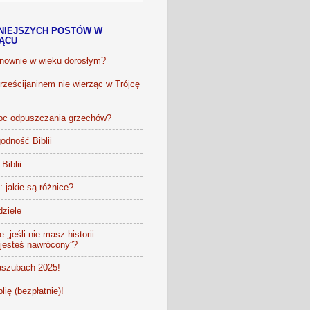
NIEJSZYCH POSTÓW W
IĄCU
onownie w wieku dorosłym?
ześcijaninem nie wierząc w Trójcę
oc odpuszczania grzechów?
odność Biblii
Biblii
t: jakie są różnice?
dziele
 „jeśli nie masz historii
 jesteś nawrócony”?
szubach 2025!
lię (bezpłatnie)!