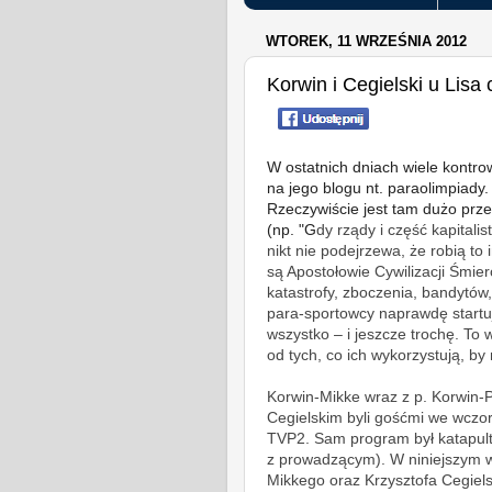
WTOREK, 11 WRZEŚNIA 2012
Korwin i Cegielski u Lisa
W ostatnich dniach wiele kontr
na jego blogu nt. paraolimpiady.
Rzeczywiście jest tam dużo prz
(np. "G
dy rządy i część kapitali
nikt nie podejrzewa, że robią to
są Apostołowie Cywilizacji Śmier
katastrofy, zboczenia, bandytów,
para-sportowcy naprawdę startuj
wszystko – i jeszcze trochę. To 
od tych, co ich wykorzystują, by 
Korwin-Mikke wraz z p. Korwin-
Cegielskim byli gośćmi we wczo
TVP2. Sam program był katapult
z prowadzącym). W niniejszym w
Mikkego oraz Krzysztofa Cegiels