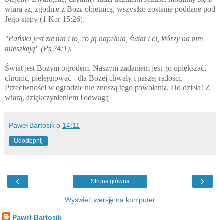
wiarą aż, zgodnie z Bożą obietnicą, wszystko zostanie poddane pod
Jego stopy (1 Kor 15:26).
"Pańska jest ziemia i to, co ją napełnia, świat i ci, którzy na nim
mieszkają" (Ps 24:1).
Świat jest Bożym ogrodem. Naszym zadaniem jest go upiększać,
chronić, pielęgnować - dla Bożej chwały i naszej radości.
Przeciwności w ogrodzie nie znoszą tego powołania. Do dzieła! Z
wiarą, dziękczynieniem i odwagą!
Paweł Bartosik
o
14:11
Udostępnij
‹
›
Strona główna
Wyświetl wersję na komputer
Paweł Bartosik