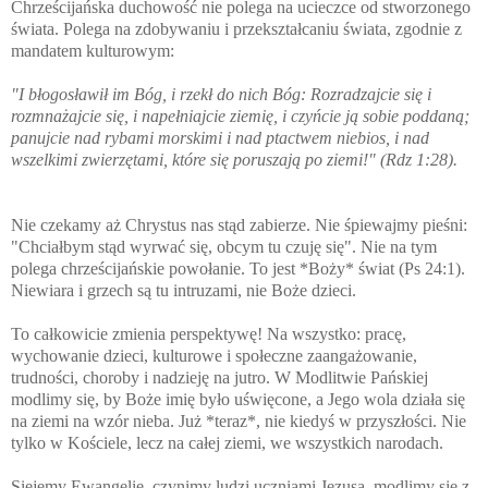
Chrześcijańska duchowość nie polega na ucieczce od stworzonego
świata. Polega na zdobywaniu i przekształcaniu świata, zgodnie z
mandatem kulturowym:
"I błogosławił im Bóg, i rzekł do nich Bóg: Rozradzajcie się i
rozmnażajcie się, i napełniajcie ziemię, i czyńcie ją sobie poddaną;
panujcie nad rybami morskimi i nad ptactwem niebios, i nad
wszelkimi zwierzętami, które się poruszają po ziemi!" (Rdz 1:28).
Nie czekamy aż Chrystus nas stąd zabierze. Nie śpiewajmy pieśni:
"Chciałbym stąd wyrwać się, obcym tu czuję się". Nie na tym
polega chrześcijańskie powołanie. To jest *Boży* świat (Ps 24:1).
Niewiara i grzech są tu intruzami, nie Boże dzieci.
To całkowicie zmienia perspektywę! Na wszystko: pracę,
wychowanie dzieci, kulturowe i społeczne zaangażowanie,
trudności, choroby i nadzieję na jutro. W Modlitwie Pańskiej
modlimy się, by Boże imię było uświęcone, a Jego wola działa się
na ziemi na wzór nieba. Już *teraz*, nie kiedyś w przyszłości. Nie
tylko w Kościele, lecz na całej ziemi, we wszystkich narodach.
Siejemy Ewangelię, czynimy ludzi uczniami Jezusa, modlimy się z