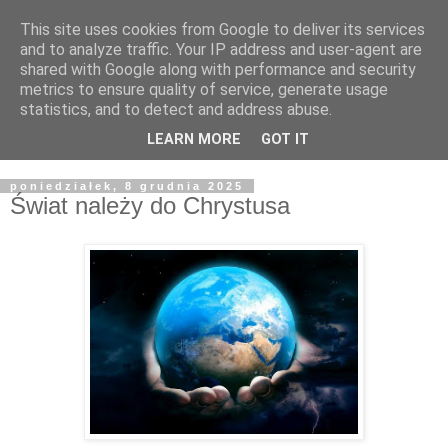
This site uses cookies from Google to deliver its services
Żyjąc wiarą w REALNYM
and to analyze traffic. Your IP address and user-agent are
shared with Google along with performance and security
świecie
metrics to ensure quality of service, generate usage
statistics, and to detect and address abuse.
Blog pastora Pawła Bartosika
LEARN MORE
GOT IT
poniedziałek, 8 grudnia 2025
Świat należy do Chrystusa