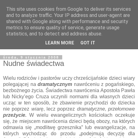
This site uses cookies from Google to deliver its services
Żyjąc wiarą w REALNYM
and to analyze traffic. Your IP address and user-agent are
shared with Google along with performance and security
świecie
metrics to ensure quality of service, generate usage
statistics, and to detect and address abuse.
Blog pastora Pawła Bartosika
LEARN MORE
GOT IT
środa, 9 stycznia 2008
Nudne świadectwa
Wielu rodziców i pastorów uczy chrześcijańskie dzieci wiary
polegającej na
dramatycznym
nawróceniu z pogańskiego,
bezbożnego życia. Świadectwa nawrócenia Apostoła Pawła
lub Nicky’ego Cruza uczynili normami dla własnych dzieci
ucząc w ten sposób, że zbawienie przychodzi do dziecka
nie poprzez
wiarę
, lecz poprzez
dramatyczne, przełomowe
przeżycie.
W wielu ewangelicznych kościołach oczekuje
się, że miejscem nawrócenia dzieci będą obozy, na których
odmawia się „modlitwę grzesznika” lub ewangelizacje, na
których wychodząc do przodu „podejmują decyzję dla