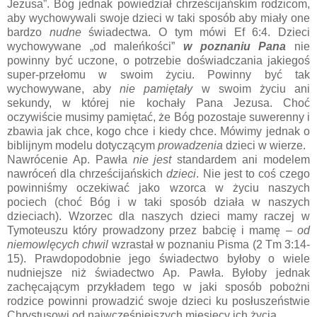
Jezusa”. Bóg jednak powiedział chrześcijańskim rodzicom,
aby wychowywali swoje dzieci w taki sposób aby miały one
bardzo
nudne
świadectwa. O tym mówi Ef 6:4. Dzieci
wychowywane „od maleńkości”
w poznaniu Pana
nie
powinny być uczone, o potrzebie doświadczania jakiegoś
super-przełomu w swoim życiu. Powinny być tak
wychowywane, aby
nie pamiętały
w swoim życiu ani
sekundy, w której nie kochały Pana Jezusa. Choć
oczywiście musimy pamiętać, że Bóg pozostaje suwerenny i
zbawia jak chce, kogo chce i kiedy chce. Mówimy jednak o
biblijnym modelu dotyczącym
prowadzenia
dzieci w wierze.
Nawrócenie Ap. Pawła
nie jest
standardem ani modelem
nawróceń dla chrześcijańskich
dzieci
. Nie jest to coś czego
powinniśmy oczekiwać jako wzorca w życiu naszych
pociech (choć Bóg i w taki sposób działa w naszych
dzieciach). Wzorzec dla naszych dzieci mamy raczej w
Tymoteuszu który prowadzony przez babcię i mamę –
od
niemowlęcych chwil
wzrastał w poznaniu Pisma (2 Tm 3:14-
15). Prawdopodobnie jego świadectwo byłoby o wiele
nudniejsze niż świadectwo Ap. Pawła. Byłoby jednak
zachęcającym przykładem tego w jaki sposób pobożni
rodzice powinni prowadzić swoje dzieci ku posłuszeństwie
Chrystusowi od najwcześniejszych miesięcy ich życia.