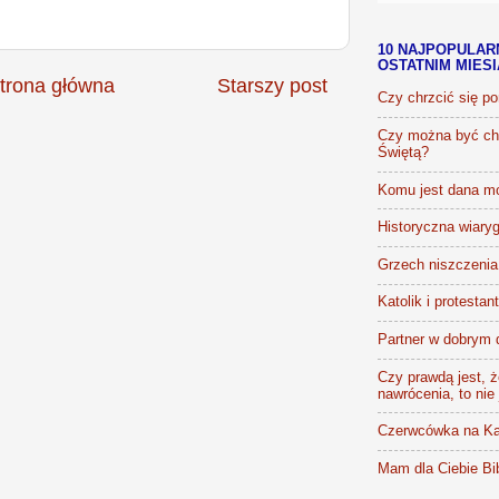
10 NAJPOPULAR
OSTATNIM MIES
trona główna
Starszy post
Czy chrzcić się p
Czy można być chr
Świętą?
Komu jest dana m
Historyczna wiaryg
Grzech niszczenia 
Katolik i protestan
Partner w dobrym 
Czy prawdą jest, że
nawrócenia, to nie
Czerwcówka na Ka
Mam dla Ciebie Bib