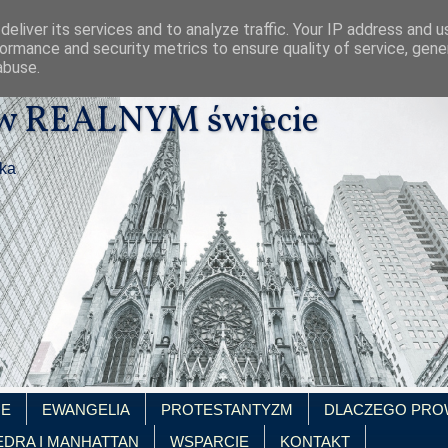
eliver its services and to analyze traffic. Your IP address and 
ormance and security metrics to ensure quality of service, gen
abuse.
 w REALNYM świecie
ika
IE
EWANGELIA
PROTESTANTYZM
DLACZEGO PRO
EDRA I MANHATTAN
WSPARCIE
KONTAKT