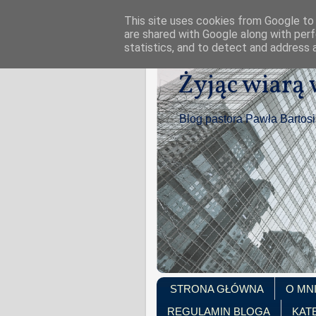
This site uses cookies from Google to d
are shared with Google along with perf
statistics, and to detect and address 
Żyjąc wiarą
Blog pastora Pawła Bartos
STRONA GŁÓWNA
O MN
REGULAMIN BLOGA
KAT