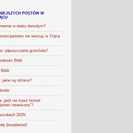
NIEJSZYCH POSTÓW W
IĄCU
onownie w wieku dorosłym?
ześcijaninem nie wierząc w Trójcę
oc odpuszczania grzechów?
odność Biblii
Biblii
t: jakie są różnice?
dziele
 „jeśli nie masz historii
 jesteś nawrócony”?
szubach 2025!
lię (bezpłatnie)!