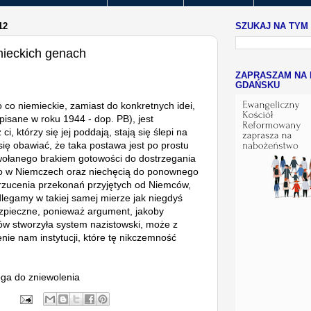
12
SZUKAJ NA TYM
mieckich genach
ZAPRASZAM NA 
GDAŃSKU
co niemieckie, zamiast do konkretnych idei,
isane w roku 1944 - dop. PB), jest
, którzy się jej poddają, stają się ślepi na
się obawiać, że taka postawa jest po prostu
łanego brakiem gotowości do dostrzegania
lko w Niemczech oraz niechęcią do ponownego
drzucenia przekonań przyjętych od Niemców,
legamy w takiej samej mierze jak niegdyś
ezpieczne, ponieważ argument, jakoby
w stworzyła system nazistowski, może z
nie nam instytucji, które tę nikczemność
oga do zniewolenia