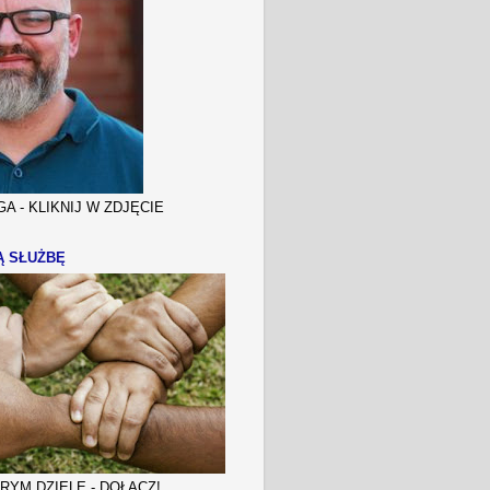
A - KLIKNIJ W ZDJĘCIE
Ą SŁUŻBĘ
YM DZIELE - DOŁĄCZ!