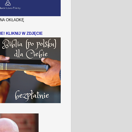
J NA OKŁADKĘ
IE! KLIKNIJ W ZDJĘCIE