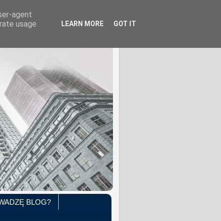
user-agent
erate usage
LEARN MORE
GOT IT
WADZĘ BLOG?