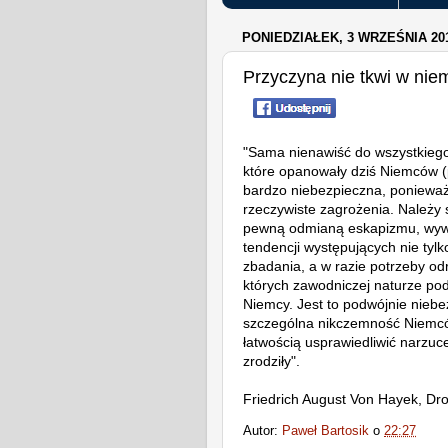
PONIEDZIAŁEK, 3 WRZEŚNIA 20
Przyczyna nie tkwi w nie
"Sama nienawiść do wszystkiego 
które opanowały dziś Niemców (p
bardzo niebezpieczna, ponieważ ci
rzeczywiste zagrożenia. Należy 
pewną odmianą eskapizmu, wywo
tendencji występujących nie ty
zbadania, a w razie potrzeby o
których zawodniczej naturze pod
Niemcy. Jest to podwójnie nieb
szczególna nikczemność Niemcó
łatwością usprawiedliwić narzuce
zrodziły".
Friedrich August Von Hayek, Dr
Autor:
Paweł Bartosik
o
22:27