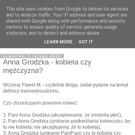
This site uses cookies from Google to deliver its services
Żyjąc wiarą w REALNYM
and to analyze traffic. Your IP address and user-agent are
shared with Google along with performance and security
świecie
metrics to ensure quality of service, generate usage
statistics, and to detect and address abuse.
Blog pastora Pawła Bartosika
LEARN MORE
GOT IT
czwartek, 7 lutego 2013
Anna Grodzka - kobieta czy
mężczyzna?
Wczoraj Paweł M. - czytelnik bloga, zadał pytanie na temat
definicji transseksualizmu.
Czy chrześcijanin powinien mówić:
1. Pani Anna Grodzka (akceptowanie, że zmieniła płeć),
2. Pan Anna Grodzka (unikanie podkreślania kobiecości, bo
to nie kobieta; nie akceptujemy, że to kobieta),
3. Anna Grodzka (unikanie Pan/Pani; czy to kobieta czy