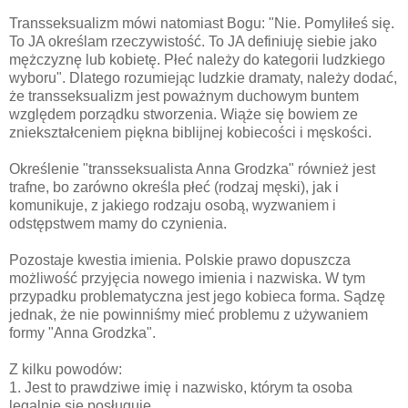
Transseksualizm mówi natomiast Bogu: "Nie. Pomyliłeś się.
To JA określam rzeczywistość. To JA definiuję siebie jako
mężczyznę lub kobietę. Płeć należy do kategorii ludzkiego
wyboru". Dlatego rozumiejąc ludzkie dramaty, należy dodać,
że transseksualizm jest poważnym duchowym buntem
względem porządku stworzenia. Wiąże się bowiem ze
zniekształceniem piękna biblijnej kobiecości i męskości.
Określenie "transseksualista Anna Grodzka" również jest
trafne, bo zarówno określa płeć (rodzaj męski), jak i
komunikuje, z jakiego rodzaju osobą, wyzwaniem i
odstępstwem mamy do czynienia.
Pozostaje kwestia imienia. Polskie prawo dopuszcza
możliwość przyjęcia nowego imienia i nazwiska. W tym
przypadku problematyczna jest jego kobieca forma. Sądzę
jednak, że nie powinniśmy mieć problemu z używaniem
formy "Anna Grodzka".
Z kilku powodów:
1. Jest to prawdziwe imię i nazwisko, którym ta osoba
legalnie się posługuje.