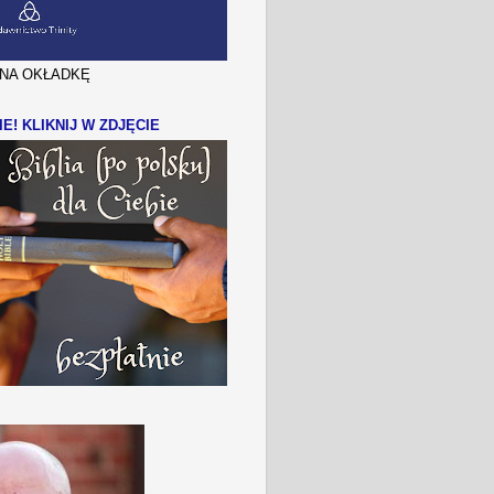
J NA OKŁADKĘ
IE! KLIKNIJ W ZDJĘCIE