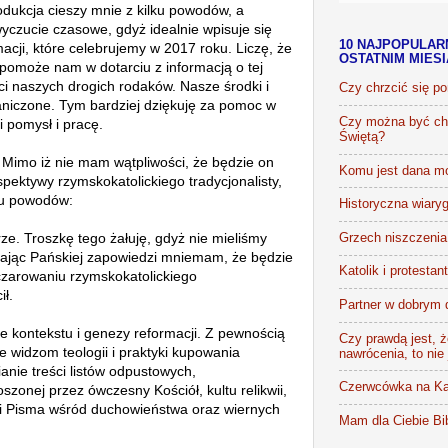
dukcja cieszy mnie z kilku powodów, a
wyczucie czasowe, gdyż idealnie
wpisuje się
10 NAJPOPULAR
cji, które celebrujemy w 2017 roku. Liczę, że
OSTATNIM MIES
b pomoże nam w
dotarciu z informacją o tej
ości naszych drogich rodaków. Nasze środki i
Czy chrzcić się p
aniczone. Tym bardziej dziękuję za pomoc w
Czy można być chr
ki
pomysł i pracę.
Świętą?
. Mimo iż nie mam wątpliwości, że będzie on
Komu jest dana m
spektywy rzymskokatolickiego tradycjonalisty,
lku powodów:
Historyczna wiaryg
rze. Troszkę tego żałuję, gdyż nie mieliśmy
Grzech niszczenia 
chając Pańskiej zapowiedzi mniemam, że będzie
Katolik i protestan
czarowaniu rzymskokatolickiego
cił.
Partner w dobrym 
ie kontekstu i genezy reformacji. Z pewnością
Czy prawdą jest, że
ie widzom teologii i
praktyki kupowania
nawrócenia, to nie
anie treści listów odpustowych,
Czerwcówka na Ka
głoszonej przez ówczesny Kościół,
kultu relikwii,
ci Pisma wśród duchowieństwa oraz wiernych
Mam dla Ciebie Bib