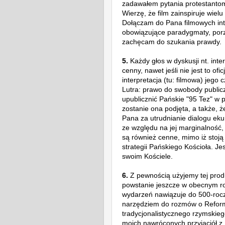
zadawałem pytania protestantom
Wierzę, że film zainspiruje wie
Dołączam do Pana filmowych inte
obowiązujące paradygmaty, porzu
zachęcam do szukania prawdy.
5.
Każdy głos w dyskusji nt. inter
cenny, nawet jeśli nie jest to ofi
interpretacja (tu: filmowa) jego
Lutra: prawo do swobody publicz
upublicznić Pańskie "95 Tez"
w po
zostanie ona podjęta, a także, 
Pana za utrudnianie dialogu e
ze względu na jej marginalność,
są również cenne, mimo iż stoją w
strategii Pańskiego Kościoła. 
swoim Kościele.
6.
Z pewnością użyjemy tej prod
powstanie jeszcze w obecnym ro
wydarzeń nawiązuje do 500-roczn
narzędziem do rozmów o Reform
tradycjonalistycznego rzymskiego
moich nawróconych przyjaciół z