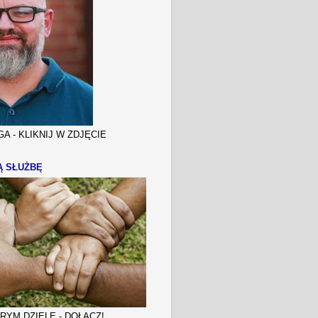
A - KLIKNIJ W ZDJĘCIE
Ą SŁUŻBĘ
YM DZIELE - DOŁĄCZ!