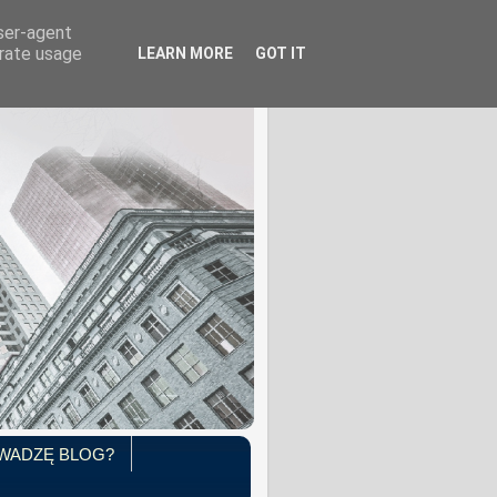
user-agent
erate usage
LEARN MORE
GOT IT
WADZĘ BLOG?