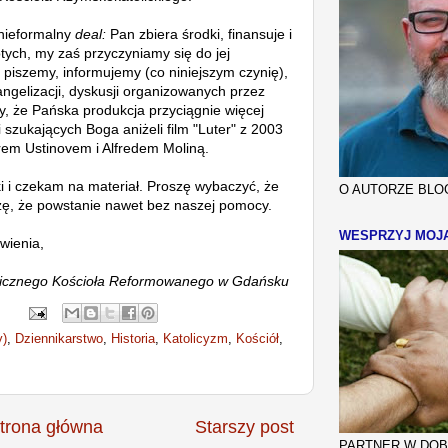
nieformalny
deal:
Pan zbiera środki, finansuje i
otych, my zaś przyczyniamy się do jej
 piszemy, informujemy (co niniejszym czynię),
gelizacji, dyskusji organizowanych przez
, że Pańska produkcja przyciągnie więcej
 szukających Boga aniżeli film "Luter" z 2003
rem Ustinovem
i Alfredem Moliną.
i i czekam na materiał. Proszę wybaczyć, że
O AUTORZE BLOG
iczę, że powstanie nawet bez naszej pomocy.
WESPRZYJ MOJ
wienia,
elicznego Kościoła Reformowanego w Gdańsku
y)
,
Dziennikarstwo
,
Historia
,
Katolicyzm
,
Kościół
,
trona główna
Starszy post
PARTNER W DOBR