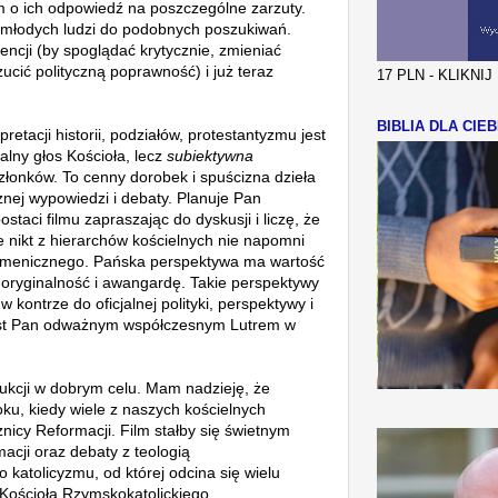
 o ich odpowiedź na poszczególne zarzuty.
lu młodych ludzi do podobnych poszukiwań.
ncji (by spoglądać krytycznie, zmieniać
cić polityczną poprawność) i już teraz
17 PLN - KLIKNI
BIBLIA DLA CIEB
pretacji historii, podziałów, protestantyzmu jest
cjalny głos Kościoła, lecz
subiektywna
 członków. To cenny dorobek i spuścizna dzieła
nej wypowiedzi i debaty. Planuje Pan
staci filmu zapraszając do dyskusji i liczę, że
że
nikt z hierarchów kościelnych nie napomni
kumenicznego. Pańska perspektywa ma wartość
 oryginalność i awangardę. Takie perspektywy
 kontrze do oficjalnej polityki, perspektywy i
Jest Pan odważnym współczesnym Lutrem w
ukcji w dobrym celu. Mam nadzieję, że
ku, kiedy wiele z naszych kościelnych
icy Reformacji. Film stałby się świetnym
acji oraz
debaty z teologią
 katolicyzmu, od której odcina się wielu
 Kościoła Rzymskokatolickiego.