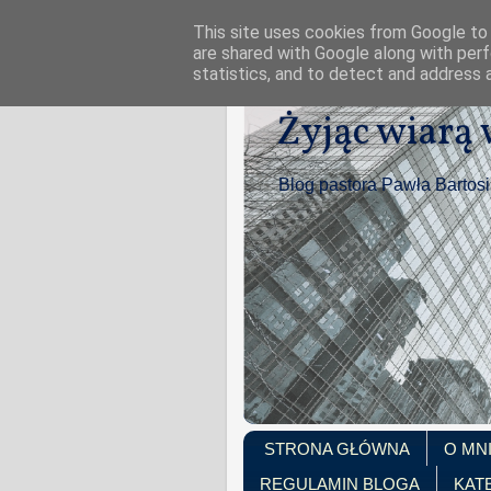
This site uses cookies from Google to d
are shared with Google along with perf
statistics, and to detect and address 
Żyjąc wiarą
Blog pastora Pawła Bartos
STRONA GŁÓWNA
O MN
REGULAMIN BLOGA
KAT