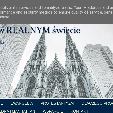
eliver its services and to analyze traffic. Your IP address and 
ormance and security metrics to ensure quality of service, gen
abuse.
 w REALNYM świecie
ika
IE
EWANGELIA
PROTESTANTYZM
DLACZEGO PRO
EDRA I MANHATTAN
WSPARCIE
KONTAKT