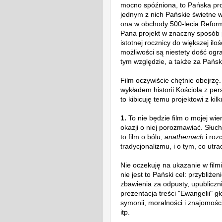
mocno spóźniona, to
Pańska pro
jednym z nich Pańskie świetne 
ona w obchody 500-lecia Reforma
Pana projekt w znaczny sposó
istotnej rocznicy do większej il
możliwości są niestety dość ogr
tym względzie, a także za Pańs
Film oczywiście chętnie obejrzę
wykładem historii Kościoła z per
to kibicuję temu projektowi z ki
1.
To nie będzie film o mojej wie
okazji o niej porozmawiać. Słu
to film o bólu,
anathemach
i roz
tradycjonalizmu, i o tym, co utra
Nie oczekuję na ukazanie w film
nie jest to Pański cel: przybliżen
zbawienia za odpusty, upubliczni
prezentacja
treści "Ewangelii" 
symonii, moralności i znajomoś
itp.