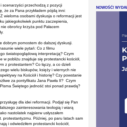
 i scenarzyści przechodzą z pozycji
NOWOŚĆ! WYDAW
zę, że za Pana przykładem pójdą inni:
e. Z wieloma osobami dyskusja o reformacji jest
u jakiegokolwiek punktu zaczepienia,
o nie obrońcy krzyża pod Pałacem
dy.
ie dobrym pomostem do dalszej dyskusji.
 nasunie
wiele pytań:
Co z filmu
ego światopoglądową interpretacją?
C
zym
 w pobliżu znajduje się protestancki kościół,
ym z protestantem?
Co łączy, a co dzieli
zego wielu biskupów, księży i wiernych nie
rspektywy na Kościół i historię?
Czy powstanie
ożliwe za pontyfikatu Jana Pawła II?
Czym
 Pisma Świętego jedność stoi ponad prawdą?
zysługę dla idei reformacji. Podjął się Pan
 dalszego zainteresowania teologią i wiarą
ako nastolatek najpierw usłyszałem
. protestantyzmu. Później, po paru latach sam
ają i odwiedziłem protestancki kościół,