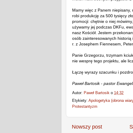
Mamy więc z Panem niepisany, 
robi produkcję za 500 tysięcy zł
promocji:
chętnie o niej mówimy,
używamy jej podczas DKFu, ewan
nasz Kościół.
Jestem przekonany
osób zainteresowanych historią i
r. z
Josephem
Fiennesem, Pete
Panie Grzegorzu, trzymam kciuk
nie wesprę tego projektu, ale l
Łączę wyrazy szacunku i pozdro
Paweł Bartosik - pastor Ewang
Autor:
Paweł Bartosik
o
14:32
Etykiety:
Apologetyka (obrona wiar
Protestantyzm
Nowszy post
S