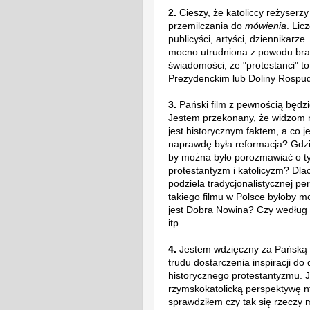
2.
Cieszy, że katoliccy reżyserzy
przemilczania do
mówienia
. Lic
publicyści, artyści, dziennikarz
mocno utrudniona z powodu brak
świadomości, że "protestanci" t
Prezydenckim lub Doliny Rospu
3.
Pański film z pewnością będz
Jestem przekonany, że widzom
jest
historycznym faktem, a co j
naprawdę była reformacja? Gdzie
by można było porozmawiać o t
protestantyzm i katolicyzm? Dlac
podziela tradycjonalistycznej pe
takiego filmu w Polsce byłoby m
jest Dobra Nowina? Czy według
itp.
4.
Jestem wdzięczny za Pańską pr
trudu dostarczenia inspiracji do
historycznego protestantyzmu. J
rzymskokatolicką perspektywę nt
sprawdziłem czy tak się rzeczy m