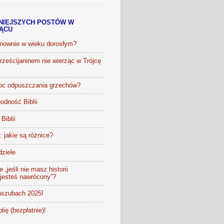
NIEJSZYCH POSTÓW W
IĄCU
onownie w wieku dorosłym?
ześcijaninem nie wierząc w Trójcę
oc odpuszczania grzechów?
odność Biblii
Biblii
t: jakie są różnice?
dziele
 „jeśli nie masz historii
 jesteś nawrócony”?
szubach 2025!
lię (bezpłatnie)!