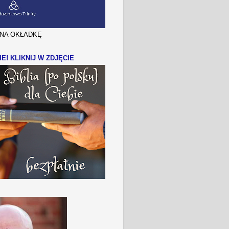
J NA OKŁADKĘ
IE! KLIKNIJ W ZDJĘCIE