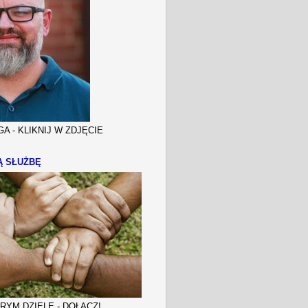
A - KLIKNIJ W ZDJĘCIE
Ą SŁUŻBĘ
YM DZIELE - DOŁĄCZ!