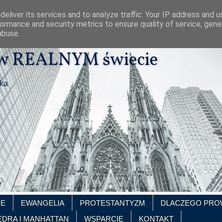
eliver its services and to analyze traffic. Your IP address and 
ormance and security metrics to ensure quality of service, gen
abuse.
 w REALNYM świecie
ika
IE
EWANGELIA
PROTESTANTYZM
DLACZEGO PRO
EDRA I MANHATTAN
WSPARCIE
KONTAKT