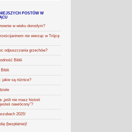
NIEJSZYCH POSTÓW W
IĄCU
onownie w wieku dorosłym?
ześcijaninem nie wierząc w Trójcę
oc odpuszczania grzechów?
odność Biblii
Biblii
t: jakie są różnice?
dziele
 „jeśli nie masz historii
 jesteś nawrócony”?
szubach 2025!
lię (bezpłatnie)!