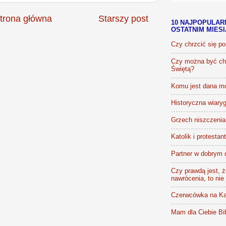
trona główna
Starszy post
10 NAJPOPULAR
OSTATNIM MIES
Czy chrzcić się p
Czy można być chr
Świętą?
Komu jest dana m
Historyczna wiaryg
Grzech niszczenia 
Katolik i protestan
Partner w dobrym 
Czy prawdą jest, że
nawrócenia, to nie
Czerwcówka na Ka
Mam dla Ciebie Bib