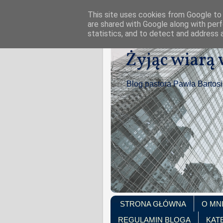
This site uses cookies from Google to d
are shared with Google along with perf
statistics, and to detect and address 
Żyjąc wiarą
Blog pastora Pawła Bartos
STRONA GŁÓWNA
O MN
REGULAMIN BLOGA
KAT