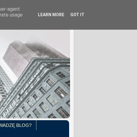
user-agent
erate usage
LEARN MORE
GOT IT
WADZĘ BLOG?