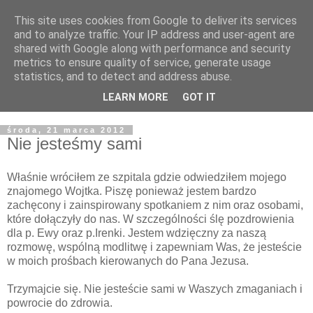
This site uses cookies from Google to deliver its services
Żyjąc wiarą w REALNYM
and to analyze traffic. Your IP address and user-agent are
shared with Google along with performance and security
świecie
metrics to ensure quality of service, generate usage
statistics, and to detect and address abuse.
Blog pastora Pawła Bartosika
LEARN MORE
GOT IT
środa, 21 marca 2012
Nie jesteśmy sami
Właśnie wróciłem ze szpitala gdzie odwiedziłem mojego
znajomego Wojtka. Piszę ponieważ jestem bardzo
zachęcony i zainspirowany spotkaniem z nim oraz osobami,
które dołączyły do nas. W szczególności ślę pozdrowienia
dla p. Ewy oraz p.Irenki. Jestem wdzięczny za naszą
rozmowę, wspólną modlitwę i zapewniam Was, że jesteście
w moich prośbach kierowanych do Pana Jezusa.
Trzymajcie się. Nie jesteście sami w Waszych zmaganiach i
powrocie do zdrowia.