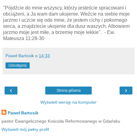
"Pójdźcie do mnie wszyscy, którzy jesteście spracowani i
obciążeni, a Ja wam dam ukojenie.
Weźcie na siebie moje
jarzmo i uczcie się ode mnie, że jestem cichy i pokornego
serca, a znajdziecie ukojenie dla dusz waszych.
Albowiem
jarzmo moje jest miłe, a brzemię moje lekkie".
- Ew.
Mateusza 11:28-30
Paweł Bartosik
o
14:33
Udostępnij
‹
›
Strona główna
Wyświetl wersję na komputer
Paweł Bartosik
pastor Ewangelicznego Kościoła Reformowanego w Gdańsku
Wyświetl mój pełny profil