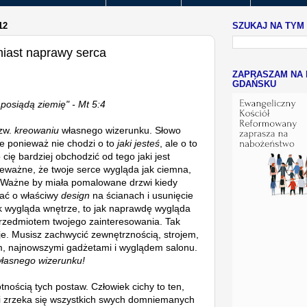
12
SZUKAJ NA TYM
iast naprawy serca
ZAPRASZAM NA 
GDAŃSKU
 posiądą ziemię" - Mt 5:4
tzw.
kreowaniu
własnego wizerunku. Słowo
e ponieważ nie chodzi o to
jaki jesteś
, ale o to
 cię bardziej obchodzić od tego jaki jest
Nieważne, że twoje serce wygląda jak ciemna,
 Ważne by miała pomalowane drzwi kiedy
bać o właściwy
design
na ścianach i usunięcie
ak wygląda wnętrze, to jak naprawdę wygląda
rzedmiotem twojego zainteresowania. Tak
je. Musisz zachwycić zewnętrznością, strojem,
em, najnowszymi gadżetami i wyglądem salonu.
łasnego wizerunku!
nością tych postaw. Człowiek cichy to ten,
i zrzeka się wszystkich swych domniemanych