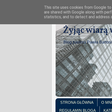
This site uses cookies from Google to d
are shared with Google along with perf
statistics, and to detect and address 
Żyjąc wiarą
Blog pastora Pawła Bartos
STRONA GŁÓWNA
O MN
REGULAMIN BLOGA
KAT