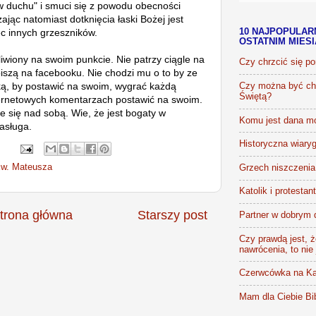
 w duchu" i smuci się z powodu obecności
jąc natomiast dotknięcia łaski Bożej jest
ec innych grzeszników.
10 NAJPOPULAR
OSTATNIM MIES
liwiony na swoim punkcie. Nie patrzy ciągle na
Czy chrzcić się p
 piszą na facebooku. Nie chodzi mu o to by ze
ką, by postawić na swoim, wygrać każdą
Czy można być chr
Świętą?
ernetowych komentarzach postawić na swoim.
e się nad sobą. Wie, że jest bogaty w
Komu jest dana m
asługa.
Historyczna wiaryg
Ew. Mateusza
Grzech niszczenia 
Katolik i protestan
trona główna
Starszy post
Partner w dobrym 
Czy prawdą jest, że
nawrócenia, to nie
Czerwcówka na Ka
Mam dla Ciebie Bib