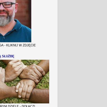
A - KLIKNIJ W ZDJĘCIE
Ą SŁUŻBĘ
YM DZIELE - DOŁĄCZ!