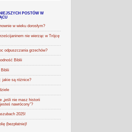
NIEJSZYCH POSTÓW W
IĄCU
onownie w wieku dorosłym?
ześcijaninem nie wierząc w Trójcę
oc odpuszczania grzechów?
odność Biblii
Biblii
t: jakie są różnice?
dziele
 „jeśli nie masz historii
 jesteś nawrócony”?
szubach 2025!
lię (bezpłatnie)!