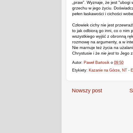
„praw”. Wyznaje, że jest "ubogi
grzechu w jego życiu. Doświadcza
pełen łaskawości i cichości wob
Człowiek cichy nie jest przewraż
to jak odbiorą go inni, co o nim
wszystkiego wyjść z obronną rę
rozmowę na argumenty, a w int
Nie marnuje też życia na użalani
Chrystusie i że
nie jest
to Jego z
Autor:
Paweł Bartosik
o
09:50
Etykiety:
Kazanie na Górze
,
NT - 
Nowszy post
S