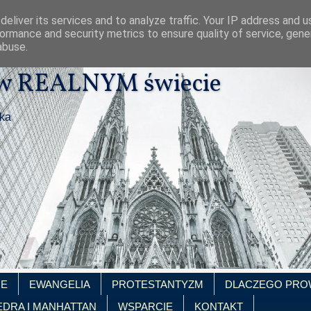
eliver its services and to analyze traffic. Your IP address and 
ormance and security metrics to ensure quality of service, gen
abuse.
 w REALNYM świecie
ika
IE
EWANGELIA
PROTESTANTYZM
DLACZEGO PRO
EDRA I MANHATTAN
WSPARCIE
KONTAKT