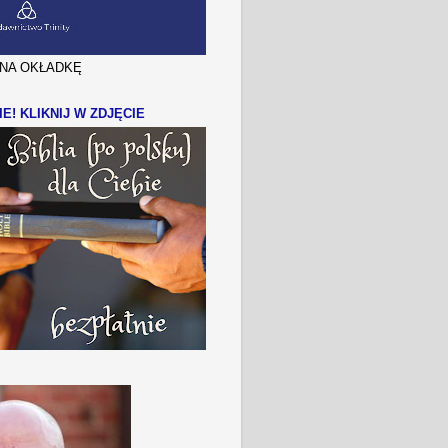
J NA OKŁADKĘ
IE! KLIKNIJ W ZDJĘCIE