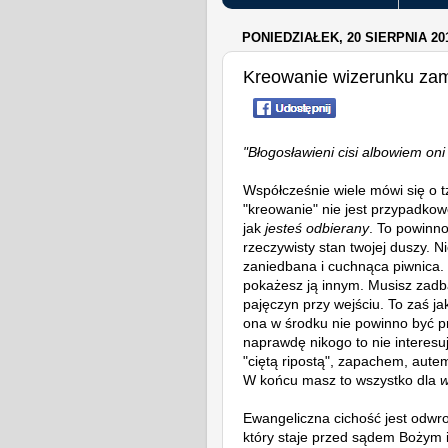
PONIEDZIAŁEK, 20 SIERPNIA 20
Kreowanie wizerunku zam
"Błogosławieni cisi albowiem oni
Współcześnie wiele mówi się o 
"kreowanie" nie jest przypadkow
jak
jesteś odbierany
. To powinno
rzeczywisty stan twojej duszy. 
zaniedbana i cuchnąca piwnica.
pokażesz ją innym. Musisz zad
pajęczyn przy wejściu. To zaś j
ona w środku nie powinno być p
naprawdę nikogo to nie interesu
"ciętą ripostą", zapachem, aut
W końcu masz to wszystko dla
w
Ewangeliczna cichość jest odwrot
który staje przed sądem Bożym 