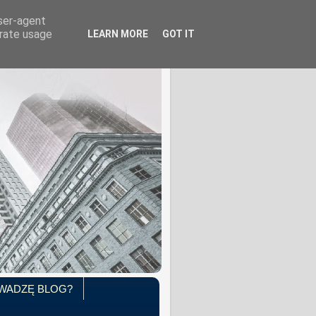
user-agent
erate usage
LEARN MORE
GOT IT
WADZĘ BLOG?