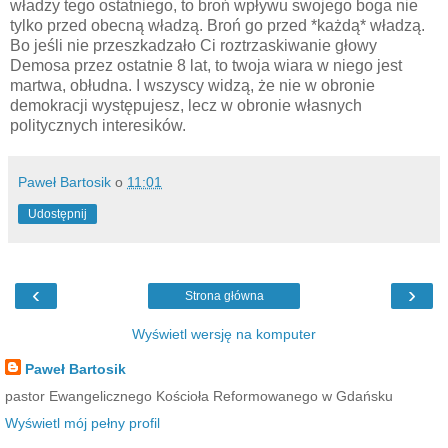
władzy tego ostatniego, to broń wpływu swojego boga nie
tylko przed obecną władzą. Broń go przed *każdą* władzą.
Bo jeśli nie przeszkadzało Ci roztrzaskiwanie głowy
Demosa przez ostatnie 8 lat, to twoja wiara w niego jest
martwa, obłudna. I wszyscy widzą, że nie w obronie
demokracji występujesz, lecz w obronie własnych
politycznych interesików.
Paweł Bartosik
o
11:01
Udostępnij
‹
›
Strona główna
Wyświetl wersję na komputer
Paweł Bartosik
pastor Ewangelicznego Kościoła Reformowanego w Gdańsku
Wyświetl mój pełny profil