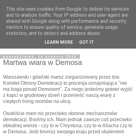
This site uses cookies from Google to deliver its services
Żyjąc wiarą w REALNYM
and to analyze traffic. Your IP address and user-agent are
shared with Google along with performance and security
świecie
metrics to ensure quality of service, generate usage
statistics, and to detect and address abuse.
Blog pastora Pawła Bartosika
LEARN MORE
GOT IT
poniedziałek, 14 grudnia 2015
Martwa wiara w Demosa
Warszawski i gdański marsz zorganizowany przez tzw.
Komitet Obrony Demokracji to procesja oznajmiająca "nie
ma boga ponad Demosem". Za niego jesteśmy gotowi wyjść
z kapci w grudniowy dzień i przenieść naszą wiarę z
ciepłych living roomów na ulicę.
Osobiście mam nic przeciwko obronie mechanizmów
demokracji. Brońmy ich. Mam jednak zawsze coś przeciwko
obłudnej wierze - czy to w Chrystusa, czy to w Allacha czy to
w Demosa. Jeśli bronisz swojego kraju przed obaleniem